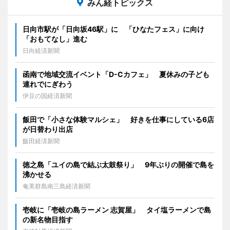
みん経トピックス
日向市駅が「日向坂46駅」に 「ひなたフェス」に向け
「おもてなし」進む
日向経済新聞
函南で地域交流イベント「D-Cカフェ」 夏休みの子ども
連れでにぎわう
伊豆の国経済新聞
飯田で「小さな体験マルシェ」 好きを仕事にしている6店
が日替わり出店
飯田経済新聞
徳之島「ユイの島で結ぶ太鼓祭り」 9年ぶりの開催で島を
沸かせる
奄美群島南三島経済新聞
壱岐に「壱岐の島ラーメン 志賀屋」 タイ塩ラーメンで島
の新名物目指す