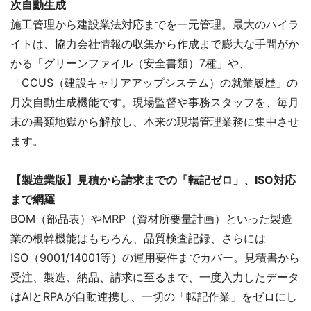
次自動生成
施工管理から建設業法対応までを一元管理。最大のハイラ
イトは、協力会社情報の収集から作成まで膨大な手間がか
かる「グリーンファイル（安全書類）7種」や、
「CCUS（建設キャリアアップシステム）の就業履歴」の
月次自動生成機能です。現場監督や事務スタッフを、毎月
末の書類地獄から解放し、本来の現場管理業務に集中させ
ます。
【製造業版】見積から請求までの「転記ゼロ」、ISO対応
まで網羅
BOM（部品表）やMRP（資材所要量計画）といった製造
業の根幹機能はもちろん、品質検査記録、さらには
ISO（9001/14001等）の運用要件までカバー。見積書から
受注、製造、納品、請求に至るまで、一度入力したデータ
はAIとRPAが自動連携し、一切の「転記作業」をゼロにし