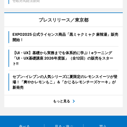
壱岐対馬経済新聞
プレスリリース／東京都
EXPO2025 公式ライセンス商品「黒ミャクミャク 麻辣湯」販売
開始！
【UI・UX】基礎から実務までを体系的に学ぶ！eラーニング
「UI・UX基礎講座 2026年度版」（全12回）の販売をスター
ト!!
セブン‐イレブンの人気シリーズに夏限定のレモンスイーツが登
場！「爽やかレモンもこ」＆「かじるレモンチーズケーキ」が
新発売
もっと見る
食べる
見る・遊ぶ
買う