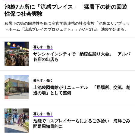
池袋7カ所に「涼感プレイス」 猛暑下の街の回遊
性保つ社会実験
猛暑下の街の回遊性を保つ産官学民連携の社会実験「池袋エリアプラッ
トホーム『涼感プレイスプロジェクト』」が7月31日、池袋で始まる。
暮らす・働く
サンシャインシティで「納涼盆踊り大会」 アルパ
各店の出店も
暮らす・働く
上池袋図書館がリニューアル 「居場所、交流、創
造の場」として整備
暮らす・働く
池袋でコスプレイヤーらによるごみ拾い 海洋ごみ
問題周知目的に