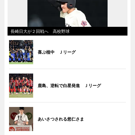
長崎日大が２回戦へ 高校野球
喜ぶ植中 Ｊリーグ
鹿島、逆転で白星発進 Ｊリーグ
あいさつされる悠仁さま