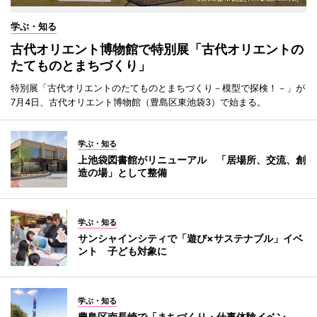
学ぶ・知る
古代オリエント博物館で特別展「古代オリエントの
たてものとまちづくり」
特別展「古代オリエントのたてものとまちづくり－模型で探検！－」が
7月4日、古代オリエント博物館（豊島区東池袋3）で始まる。
学ぶ・知る
上池袋図書館がリニューアル 「居場所、交流、創
造の場」として整備
学ぶ・知る
サンシャインシティで「遊び×サステナブル」イベ
ント 子ども対象に
学ぶ・知る
豊島区南長崎で「まちづくり・仕事体験イベン