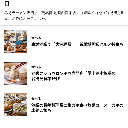
目
みそラーメン専門店「萬馬軒 池袋西口本店」（豊島区西池袋1）が8月5
日、池袋にオープンした。
食べる
東武池袋で「大沖縄展」 首里城周辺グルメ特集も
食べる
池袋にショウロンポウ専門店「梁山泊小籠湯包」
台湾発日本1号店
食べる
池袋の長崎料理店に生ガキ食べ放題コース カキの
土鍋ご飯も