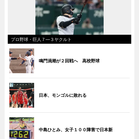
プロ野球・巨人７―３ヤクルト
鳴門渦潮が２回戦へ 高校野球
日本、モンゴルに敗れる
中島ひとみ、女子１００障害で日本新