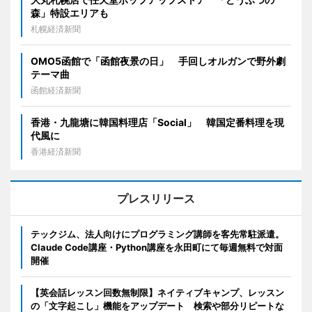
森」特設エリアも
札幌経済新聞
OMO5函館で「函館夜景の日」 手回しオルガンで野外劇
テーマ曲
函館経済新聞
香港・九龍塘に韓国料理店「Social」 韓国定番料理を現
代風に
香港経済新聞
プレスリリース
テックジム、法人向けにプログラミング講師を客先常駐派遣。
Claude Code講座・Python講座を永田町にて毎週無料で対面
開催
【英会話レッスン回数無制限】ネイティブキャンプ、レッスン
の「文字起こし」機能をアップデート 検索や部分リピートな