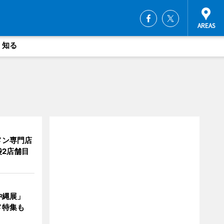
・知る
メン専門店
2店舗目
沖縄展」
メ特集も