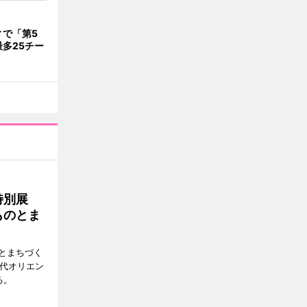
ィで「第5
多25チー
特別展
ものとま
とまちづく
古代オリエン
る。