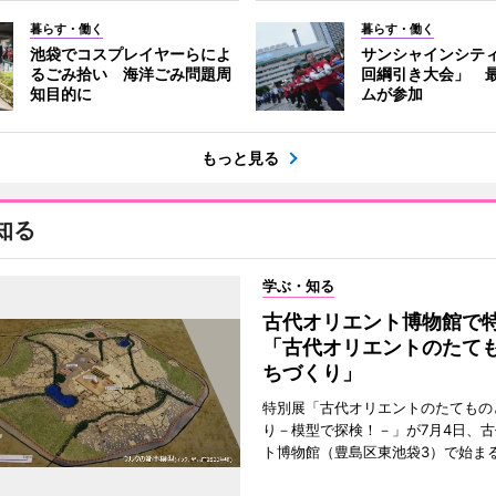
暮らす・働く
暮らす・働く
池袋でコスプレイヤーらによ
サンシャインシテ
るごみ拾い 海洋ごみ問題周
回綱引き大会」 最
知目的に
ムが参加
もっと見る
知る
学ぶ・知る
古代オリエント博物館で
「古代オリエントのたて
ちづくり」
特別展「古代オリエントのたてもの
り－模型で探検！－」が7月4日、
ト博物館（豊島区東池袋3）で始ま