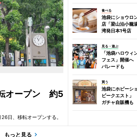
食べる
池袋にショウロ
店「梁山泊小籠
湾発日本1号店
見る・遊ぶ
「池袋ハロウィ
フェス」開催へ
パレードも
買う
池袋にホビーシ
転オープン 約5
ビークエスト」
ガチャ自販機も
月26日、移転オープンする。
もっと見る