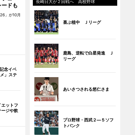
長崎日大が２回戦へ 高校野球
レードも
6」が10月
。
喜ぶ植中 Ｊリーグ
鹿島、逆転で白星発進 Ｊ
リーグ
年記念イベ
ニメ」ステ
あいさつされる悠仁さま
イエットフ
テージや飲
プロ野球・西武２―５ソフ
トバンク