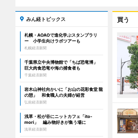
みん経トピックス
買う
札幌・AOAOで進化学ぶスタンプラリ
ー 小学生向けラボツアーも
札幌経済新聞
千葉県立中央博物館で「ちば恐竜博」
巨大肉食恐竜や海の捕食者も
千葉経済新聞
岩木山神社向かいに「お山の花彩食堂 龍
の憩」 和食職人の夫婦が経営
弘前経済新聞
浅草・松が谷にニットカフェ「ito-
mori」 編み物好きが集う場に
浅草経済新聞