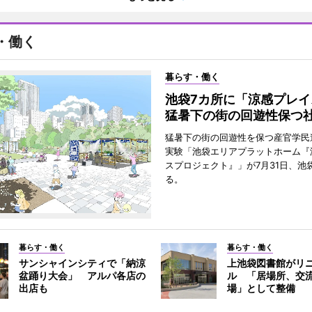
・働く
暮らす・働く
池袋7カ所に「涼感プレ
猛暑下の街の回遊性保つ
猛暑下の街の回遊性を保つ産官学民
実験「池袋エリアプラットホーム『
スプロジェクト』」が7月31日、池
る。
暮らす・働く
暮らす・働く
サンシャインシティで「納涼
上池袋図書館がリ
盆踊り大会」 アルパ各店の
ル 「居場所、交
出店も
場」として整備