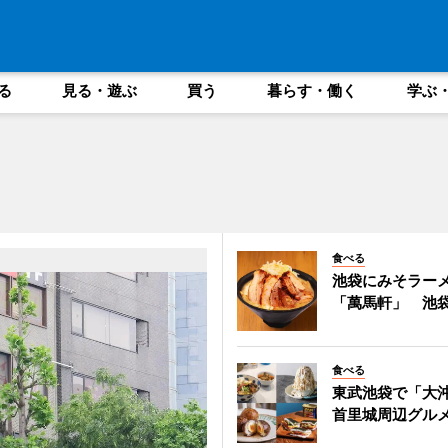
る
見る・遊ぶ
買う
暮らす・働く
学ぶ
食べる
池袋にみそラー
「萬馬軒」 池袋
食べる
東武池袋で「大
首里城周辺グル