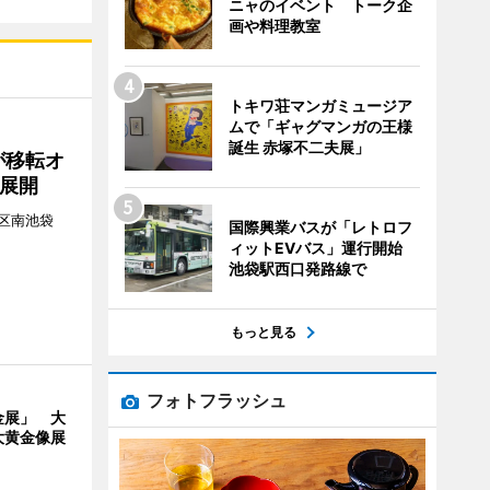
ニャのイベント トーク企
画や料理教室
トキワ荘マンガミュージア
ムで「ギャグマンガの王様
誕生 赤塚不二夫展」
が移転オ
展開
区南池袋
国際興業バスが「レトロフ
。
ィットEVバス」運行開始
池袋駅西口発路線で
もっと見る
フォトフラッシュ
金展」 大
大黄金像展