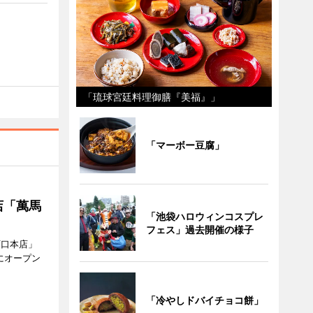
「琉球宮廷料理御膳『美福』」
「マーボー豆腐」
店「萬馬
「池袋ハロウィンコスプレ
フェス」過去開催の様子
西口本店」
にオープン
「冷やしドバイチョコ餅」