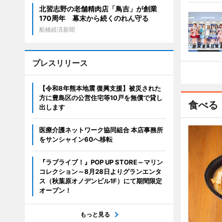
北習志野の老舗精肉店「鳥吉」が創業
170周年 幕末から続くのれん守る
船橋経済新聞
プレスリリース
【令和8年熊本地震 復興支援】被災された
方に豊島区の公営住宅等10戸を無償で貸し
食べる
出します
医療介護ネットワーク協同組合 本店事務所
をサンシャイン60へ移転
『ラブライブ！』POP UP STORE～マリン
コレクション～8月28日よりグランエンタ
ス（秋葉原オノデンビル1F）にて期間限定
オープン！
もっと見る