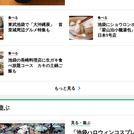
食べる
食べる
東武池袋で「大沖縄展」 首
池袋にショウロン
里城周辺グルメ特集も
「梁山泊小籠湯包
日本1号店
食べる
池袋の長崎料理店に生ガキ食
べ放題コース カキの土鍋ご
飯も
もっと見る
遊ぶ
見る・遊ぶ
「池袋ハロウィンコスプ