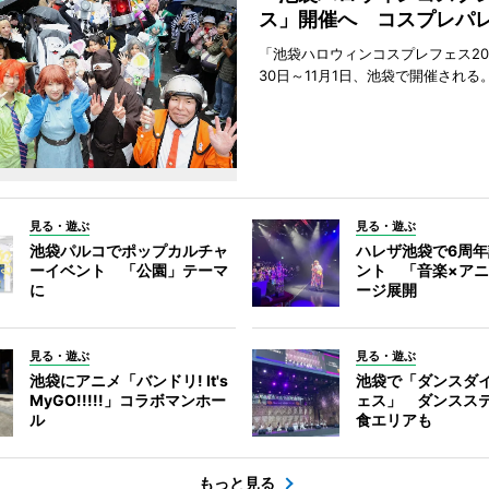
ス」開催へ コスプレパ
「池袋ハロウィンコスプレフェス202
30日～11月1日、池袋で開催される
見る・遊ぶ
見る・遊ぶ
池袋パルコでポップカルチャ
ハレザ池袋で6周
ーイベント 「公園」テーマ
ント 「音楽×ア
に
ージ展開
見る・遊ぶ
見る・遊ぶ
池袋にアニメ「バンドリ! It's
池袋で「ダンスダ
MyGO!!!!!」コラボマンホー
ェス」 ダンスス
ル
食エリアも
もっと見る