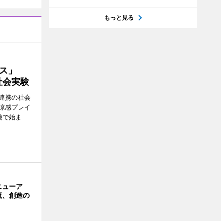
もっと見る
イス」
社会実験
連携の社会
涼感プレイ
袋で始ま
ニューア
流、創造の