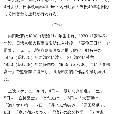
4日より、日本映画界の巨匠・内田吐夢の没後40年を回顧
して日替わり上映が行われる。
［広告］
内田吐夢は1898（明治31）年生まれ、1970（昭和45）
年没。日活京都大将軍撮影所に入社後、「競争三日間」で
監督デビュー。以後喜劇映画など撮り続け、戦時中の
1945（昭和20）年に満州に渡り、8年満州に残留。
1953（昭和28）年に帰国後、1955（昭和30）年に「血槍
富士」で監督業に復帰し、以降精力的に作品を撮り続け
た。
上映スケジュールは、4日＝「限りなき前進」「土」、
5日＝「血槍富士」「どたんば」、6日＝「大菩薩峠」
「酒と女と槍」、7日＝「暴れん坊街道」「黒田騒動」、
8日＝「森と湖のまつり」「浪花の恋の物語」「人生劇