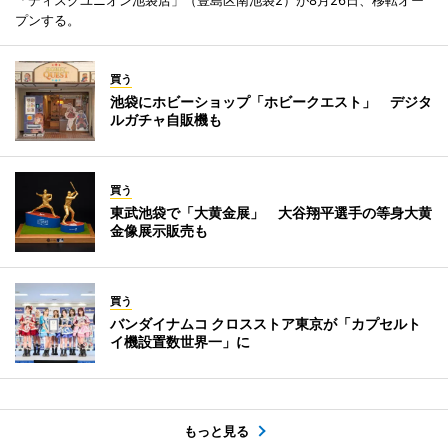
「ディスクユニオン池袋店」（豊島区南池袋2）が8月26日、移転オー
プンする。
買う
池袋にホビーショップ「ホビークエスト」 デジタ
ルガチャ自販機も
買う
東武池袋で「大黄金展」 大谷翔平選手の等身大黄
金像展示販売も
買う
バンダイナムコ クロスストア東京が「カプセルト
イ機設置数世界一」に
もっと見る