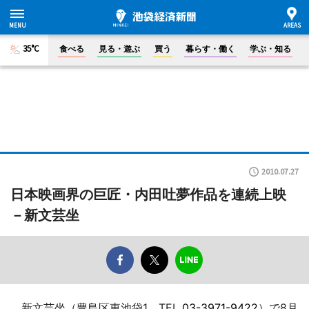
35°C
食べる
見る・遊ぶ
買う
暮らす・働く
学ぶ・知る
2010.07.27
日本映画界の巨匠・内田吐夢作品を連続上映
－新文芸坐
新文芸坐（豊島区東池袋1、TEL
03-3971-9422
）で8月