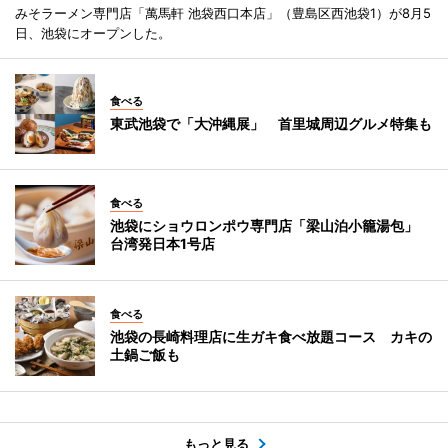
みそラーメン専門店「萬馬軒 池袋西口本店」（豊島区西池袋1）が8月5
日、池袋にオープンした。
食べる
東武池袋で「大沖縄展」 首里城周辺グルメ特集も
食べる
池袋にショウロンポウ専門店「梁山泊小籠湯包」
台湾発日本1号店
食べる
池袋の長崎料理店に生ガキ食べ放題コース カキの
土鍋ご飯も
もっと見る