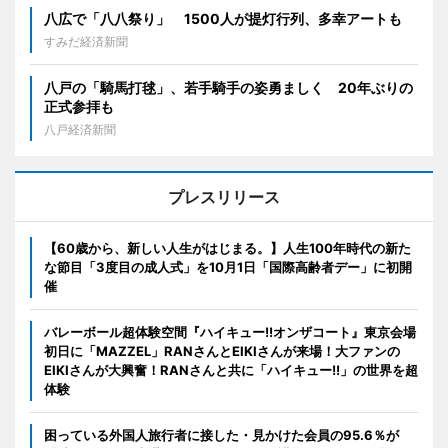
八広で「八八祭り」 1500人が提灯行列、多幸アートも
すみだ経済新聞
八戸の「騎馬打毬」、若手騎手の姿勇ましく 20年ぶりの
正式参拝も
八戸経済新聞
プレスリリース
【60歳から、新しい人生がはじまる。】人生100年時代の新た
な節目「3度目の成人式」を10月1日「国際高齢者デー」に初開
催
バレーボール超体験空間『ハイキュー!!オンザコート』東京会場
初日に「MAZZEL」RANさんとEIKIさんが来場！大ファンの
EIKIさんが大興奮！RANさんと共に「ハイキュー!!」の世界を超
体験
困っている外国人旅行者に接した・見かけた会員の95.6％が