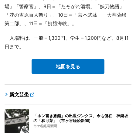
場」「警察官」、9日＝「たそがれ酒場」「妖刀物語」
「花の吉原百人斬り」、10日＝「宮本武蔵」「大菩薩峠
第二部」、11日＝「飢餓海峡」。
入場料は、一般＝1,300円、学生＝1,200円など。8月11
日まで。
地図を見る
新文芸坐
「ホン書き旅館」の出世ジンクス、今も健在－神楽坂
の「和可菜」（市ヶ谷経済新聞）
市ケ谷経済新聞