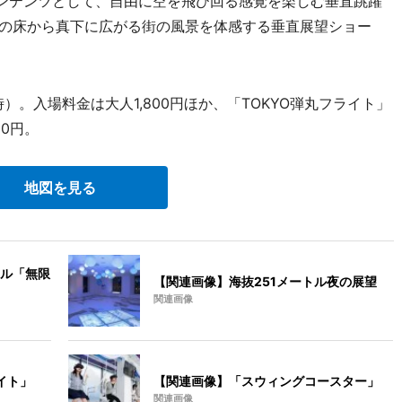
ンテンツとして、自由に空を飛び回る感覚を楽しむ垂直跳躍
スの床から真下に広がる街の風景を体感する垂直展望ショー
）。入場料金は大人1,800円ほか、「TOKYO弾丸フライト」
0円。
地図を見る
ル「無限
【関連画像】海抜251メートル夜の展望
関連画像
イト」
【関連画像】「スウィングコースター」
関連画像