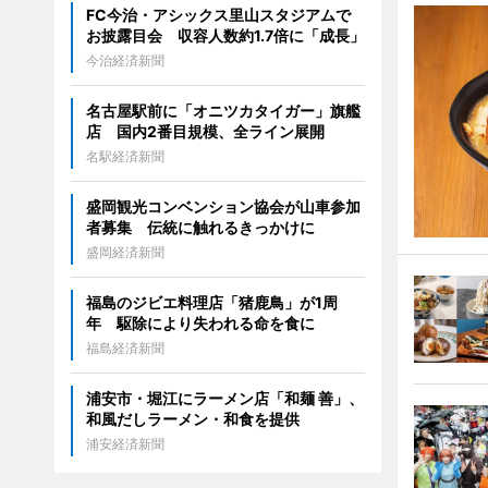
FC今治・アシックス里山スタジアムで
お披露目会 収容人数約1.7倍に「成長」
今治経済新聞
名古屋駅前に「オニツカタイガー」旗艦
店 国内2番目規模、全ライン展開
名駅経済新聞
盛岡観光コンベンション協会が山車参加
者募集 伝統に触れるきっかけに
盛岡経済新聞
福島のジビエ料理店「猪鹿鳥」が1周
年 駆除により失われる命を食に
福島経済新聞
浦安市・堀江にラーメン店「和麺 善」、
和風だしラーメン・和食を提供
浦安経済新聞