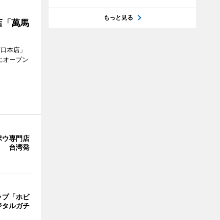
もっと見る
店「萬馬
西口本店」
にオープン
ポウ専門店
」 台湾発
ップ「ホビ
ジタルガチ