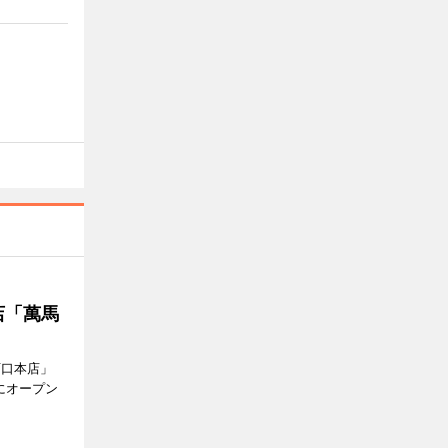
店「萬馬
西口本店」
にオープン