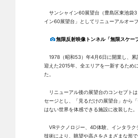
サンシャイン60展望台（豊島区東池袋3）が
イン60展望台」としてリニューアルオー
無限反射映像トンネル「無限スケー
1978（昭和53）年4月6日に開業し、累
迎えた2015年、全エリアを一新するため
た。
リニューアル後の展望台のコンセプトは「S
セージとし、「見るだけの展望台」から「
はない世界を体感できる施設に改装した。
VRテクノロジー、4D体験、インタラク
技術により、眺望や高さをさまざまな形で