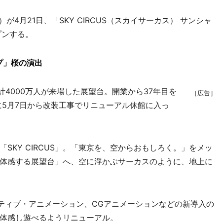
4月21日、「SKY CIRCUS（スカイサーカス） サンシャ
プンする。
プ」桜の演出
計4000万人が来場した展望台。開業から37年目を
［広告］
に5月7日から改装工事でリニューアル休館に入っ
KY CIRCUS」。「東京を、空からおもしろく。」をメッ
体感する展望台」へ、空に浮かぶサーカスのように、地上に
ティブ・アニメーション、CGアニメーションなどの新導入の
体感し遊べるようリニューアル。