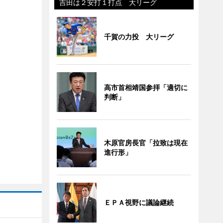
吉田は２安打１打点 大リーグ
千賀の力投 大リーグ
高市首相靖国参拝「適切に
判断」
木原官房長官「拉致は現在
進行形」
ＥＰＡ視野に議論継続