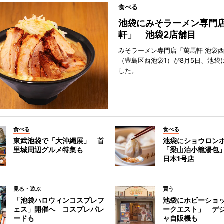
食べる
池袋にみそラーメン専門
軒」 池袋2店舗目
みそラーメン専門店「萬馬軒 池袋
（豊島区西池袋1）が8月5日、池袋
した。
食べる
食べる
東武池袋で「大沖縄展」 首
池袋にショウロン
里城周辺グルメ特集も
「梁山泊小籠湯包
日本1号店
見る・遊ぶ
買う
「池袋ハロウィンコスプレフ
池袋にホビーショ
ェス」開催へ コスプレパレ
ークエスト」 デ
ードも
ャ自販機も