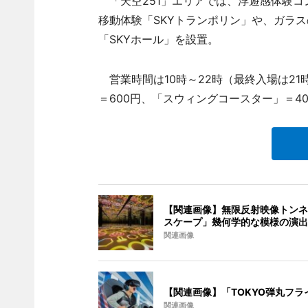
「天空251」エリアでは、浮遊感体験コ
移動体験「SKYトランポリン」や、ガラ
「SKYホール」を設置。
営業時間は10時～22時（最終入場は21時
＝600円、「スウィングコースター」＝40
【関連画像】無限反射映像トンネ
スケープ」幾何学的な模様の演出
関連画像
【関連画像】「TOKYO弾丸フラ
関連画像