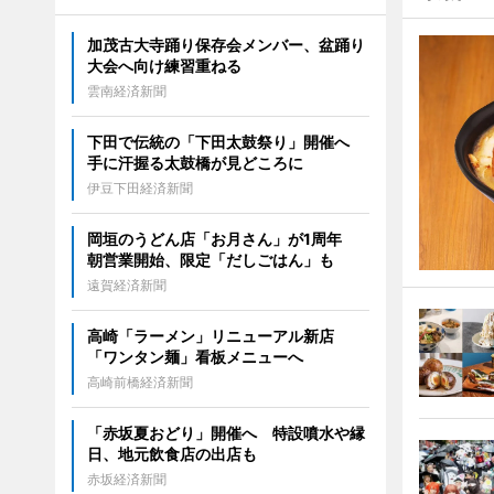
加茂古大寺踊り保存会メンバー、盆踊り
大会へ向け練習重ねる
雲南経済新聞
下田で伝統の「下田太鼓祭り」開催へ
手に汗握る太鼓橋が見どころに
伊豆下田経済新聞
岡垣のうどん店「お月さん」が1周年
朝営業開始、限定「だしごはん」も
遠賀経済新聞
高崎「ラーメン」リニューアル新店
「ワンタン麺」看板メニューへ
高崎前橋経済新聞
「赤坂夏おどり」開催へ 特設噴水や縁
日、地元飲食店の出店も
赤坂経済新聞