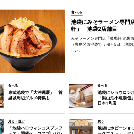
食べる
池袋にみそラーメン専門
軒」 池袋2店舗目
みそラーメン専門店「萬馬軒 池袋
（豊島区西池袋1）が8月5日、池袋
した。
食べる
食べる
東武池袋で「大沖縄展」 首
池袋にショウロン
里城周辺グルメ特集も
「梁山泊小籠湯包
日本1号店
見る・遊ぶ
買う
「池袋ハロウィンコスプレフ
池袋にホビーショ
ェス」開催へ コスプレパレ
ークエスト」 デ