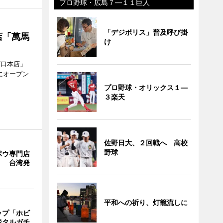
プロ野球・広島７―１１巨人
「デジポリス」普及呼び掛
店「萬馬
け
西口本店」
にオープン
プロ野球・オリックス１―
３楽天
佐野日大、２回戦へ 高校
野球
ポウ専門店
」 台湾発
平和への祈り、灯籠流しに
ップ「ホビ
ジタルガチ