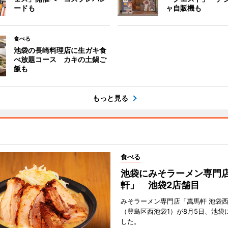
ードも
ャ自販機も
食べる
池袋の長崎料理店に生ガキ食
べ放題コース カキの土鍋ご
飯も
もっと見る
食べる
池袋にみそラーメン専門
軒」 池袋2店舗目
みそラーメン専門店「萬馬軒 池袋
（豊島区西池袋1）が8月5日、池袋
した。