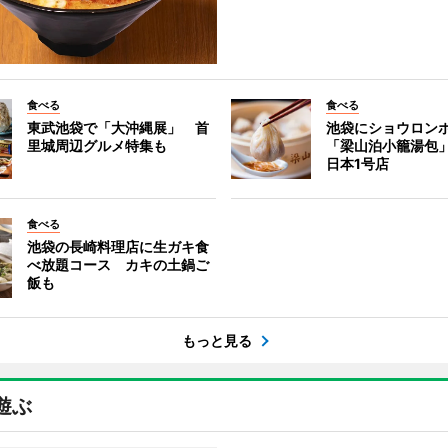
食べる
食べる
東武池袋で「大沖縄展」 首
池袋にショウロン
里城周辺グルメ特集も
「梁山泊小籠湯包
日本1号店
食べる
池袋の長崎料理店に生ガキ食
べ放題コース カキの土鍋ご
飯も
もっと見る
遊ぶ