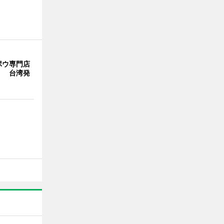
ポウ専門店
」 台湾発