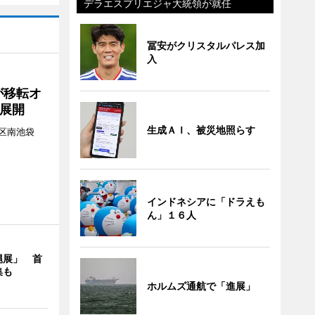
デラエスプリエジャ大統領が就任
冨安がクリスタルパレス加
入
が移転オ
展開
生成ＡＩ、被災地照らす
区南池袋
。
インドネシアに「ドラえも
ん」１６人
縄展」 首
集も
ホルムズ通航で「進展」