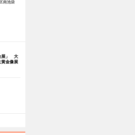
区南池袋
。
金展」 大
大黄金像展