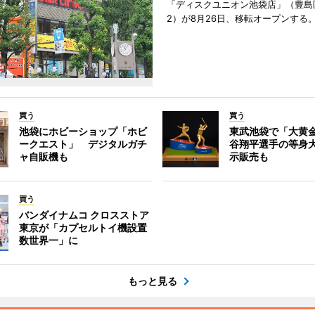
「ディスクユニオン池袋店」（豊島
2）が8月26日、移転オープンする
買う
買う
池袋にホビーショップ「ホビ
東武池袋で「大黄
ークエスト」 デジタルガチ
谷翔平選手の等身
ャ自販機も
示販売も
買う
バンダイナムコ クロスストア
東京が「カプセルトイ機設置
数世界一」に
もっと見る