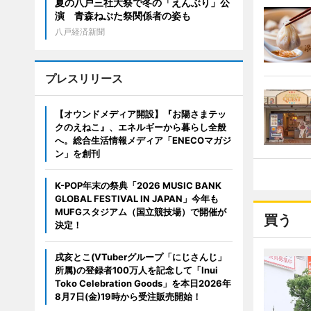
夏の八戸三社大祭で冬の「えんぶり」公
演 青森ねぶた祭関係者の姿も
八戸経済新聞
プレスリリース
【オウンドメディア開設】『お陽さまテッ
クのえねこ』、エネルギーから暮らし全般
へ。総合生活情報メディア「ENECOマガジ
ン」を創刊
K-POP年末の祭典「2026 MUSIC BANK
GLOBAL FESTIVAL IN JAPAN」今年も
MUFGスタジアム（国立競技場）で開催が
買う
決定！
戌亥とこ(VTuberグループ「にじさんじ」
所属)の登録者100万人を記念して「Inui
Toko Celebration Goods」を本日2026年
8月7日(金)19時から受注販売開始！