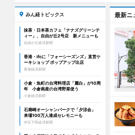
みん経トピックス
最新ニ
抹茶・日本茶カフェ「ナナズグリーンテ
ィー」、自由が丘2号店 新メニューも
自由が丘経済新聞
香港・ifcに「フォーシーズンズ」直営ケ
ーキショップ ポップアップ出店
香港経済新聞
小倉・魚町の台湾料理店「麗白」が10周
年 小倉南産の台湾野菜使う
小倉経済新聞
石廊崎オーシャンパークで「夕涼会」
来場100万人達成セレモニーも
伊豆下田経済新聞