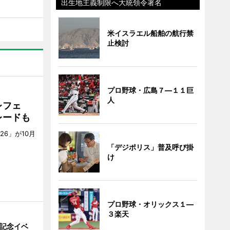
出生地主義制限へ大統領令署名
米イスラエル船舶の航行禁
止検討
プロ野球・広島７―１１巨
人
レフェ
レードも
6」が10月
。
「デジポリス」普及呼び掛
け
プロ野球・オリックス１―
３楽天
年記念イベ