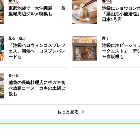
食べる
食べる
東武池袋で「大沖縄展」 首
池袋にショウロン
里城周辺グルメ特集も
「梁山泊小籠湯包
日本1号店
見る・遊ぶ
買う
「池袋ハロウィンコスプレフ
池袋にホビーショ
ェス」開催へ コスプレパレ
ークエスト」 デ
ードも
ャ自販機も
食べる
池袋の長崎料理店に生ガキ食
べ放題コース カキの土鍋ご
飯も
もっと見る