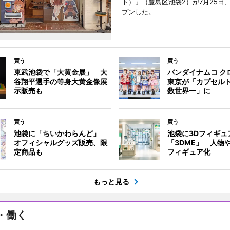
ト）」（豊島区池袋2）が7月25日
プンした。
買う
買う
東武池袋で「大黄金展」 大
バンダイナムコ ク
谷翔平選手の等身大黄金像展
東京が「カプセル
示販売も
数世界一」に
買う
買う
池袋に「ちいかわらんど」
池袋に3Dフィギュ
オフィシャルグッズ販売、限
「3DME」 人物
定商品も
フィギュア化
もっと見る
・働く