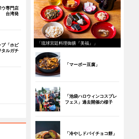
ポウ専門店
」 台湾発
「琉球宮廷料理御膳『美福』」
ップ「ホビ
ジタルガチ
「マーボー豆腐」
「池袋ハロウィンコスプレ
フェス」過去開催の様子
「冷やしドバイチョコ餅」