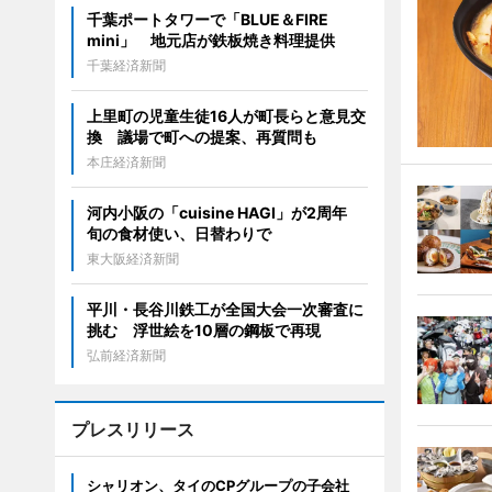
千葉ポートタワーで「BLUE＆FIRE
mini」 地元店が鉄板焼き料理提供
千葉経済新聞
上里町の児童生徒16人が町長らと意見交
換 議場で町への提案、再質問も
本庄経済新聞
河内小阪の「cuisine HAGI」が2周年
旬の食材使い、日替わりで
東大阪経済新聞
平川・長谷川鉄工が全国大会一次審査に
挑む 浮世絵を10層の鋼板で再現
弘前経済新聞
プレスリリース
シャリオン、タイのCPグループの子会社