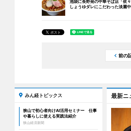
池袋に長野発の中華そば店「依々
しょうゆダレにこだわった淡麗中
前の
みん経トピックス
最新ニ
狭山で初心者向けAI活用セミナー 仕事
や暮らしに使える実践法紹介
狭山経済新聞