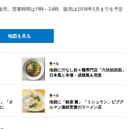
販売。営業時間は11時～24時。販売は2018年5月までを予定
地図を見る
食べる
池袋に汁なし担々麺専門店「六坊担担面」
日本風と本場・成都風を用意
食べる
」 「さ
池袋に「銀座 篝」 「ミシュラン」ビブグ
に
ルマン連続受賞のラーメン店