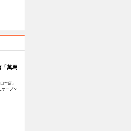
店「萬馬
西口本店」
にオープン