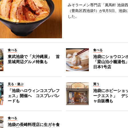
みそラーメン専門店「萬馬軒 池袋
（豊島区西池袋1）が8月5日、池袋
した。
食べる
食べる
東武池袋で「大沖縄展」 首
池袋にショウロン
里城周辺グルメ特集も
「梁山泊小籠湯包
日本1号店
見る・遊ぶ
買う
「池袋ハロウィンコスプレフ
池袋にホビーショ
ェス」開催へ コスプレパレ
ークエスト」 デ
ードも
ャ自販機も
食べる
池袋の長崎料理店に生ガキ食