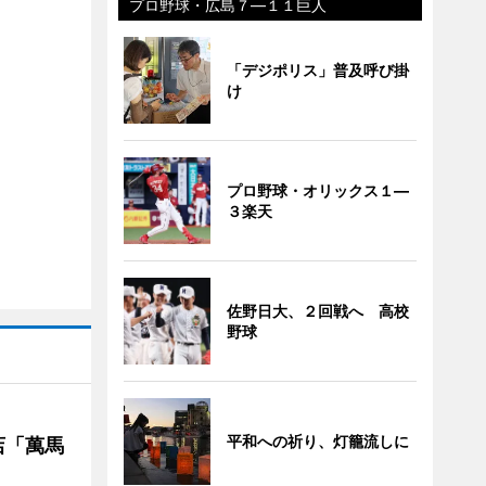
プロ野球・広島７―１１巨人
「デジポリス」普及呼び掛
け
プロ野球・オリックス１―
３楽天
佐野日大、２回戦へ 高校
野球
平和への祈り、灯籠流しに
店「萬馬