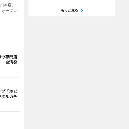
西口本店」
もっと見る
にオープン
ポウ専門店
」 台湾発
ップ「ホビ
ジタルガチ