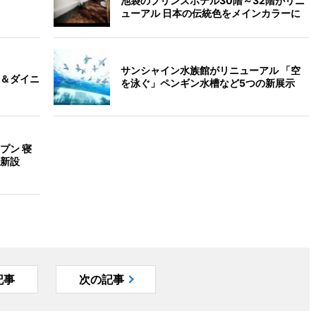
池袋のプリンスホテル30階～32階がリニ
ューアル 日本の伝統色をメインカラーに
サンシャイン水族館がリニューアル 「空
＆ダイニ
を泳ぐ」ペンギン水槽など5つの新展示
プン 寝
新設
記事
次の記事