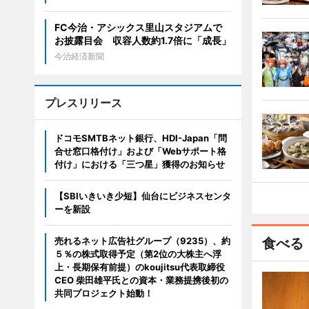
FC今治・アシックス里山スタジアムで
お披露目会 収容人数約1.7倍に「成長」
今治経済新聞
プレスリリース
ドコモSMTBネット銀行、HDI-Japan「問
合せ窓口格付け」および「Webサポート格
付け」における「三つ星」獲得のお知らせ
【SBIいきいき少短】仙台にビジネスセンタ
ーを新設
売れるネット広告社グループ（9235）、約
食べる
５％の株式取得予定（第2位の大株主へ浮
上・長期保有前提）のkoujitsu代表取締役
CEO 柴田雄平氏との資本・業務提携後初の
共同プロジェクト始動！