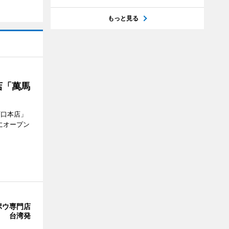
もっと見る
店「萬馬
西口本店」
にオープン
ポウ専門店
」 台湾発