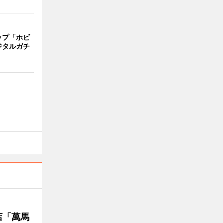
ップ「ホビ
ジタルガチ
店「萬馬