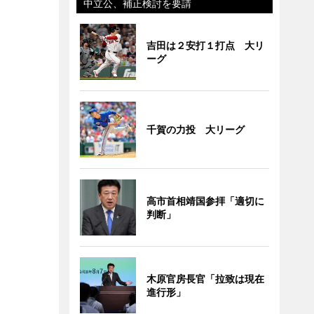
中立公、補正検討を要請
吉田は２安打１打点 大リ
ーグ
千賀の力投 大リーグ
高市首相靖国参拝「適切に
判断」
木原官房長官「拉致は現在
進行形」