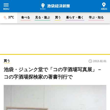
37°C
食べる
見る・遊ぶ
買う
暮らす・働く
学ぶ・知る
買う
2013.02.01
池袋・ジュンク堂で「コの字酒場写真展」－
コの字酒場探検家の著書刊行で