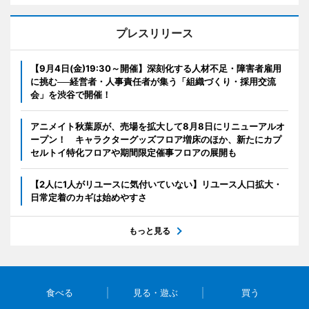
プレスリリース
【9月4日(金)19:30～開催】深刻化する人材不足・障害者雇用
に挑む──経営者・人事責任者が集う「組織づくり・採用交流
会」を渋谷で開催！
アニメイト秋葉原が、売場を拡大して8月8日にリニューアルオ
ープン！ キャラクターグッズフロア増床のほか、新たにカプ
セルトイ特化フロアや期間限定催事フロアの展開も
【2人に1人がリユースに気付いていない】リユース人口拡大・
日常定着のカギは始めやすさ
もっと見る
食べる
見る・遊ぶ
買う