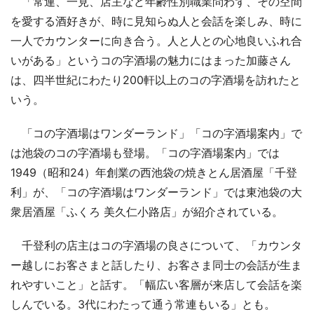
「常連、一見、店主など年齢性別職業問わず、その空間
を愛する酒好きが、時に見知らぬ人と会話を楽しみ、時に
一人でカウンターに向き合う。人と人との心地良いふれ合
いがある」というコの字酒場の魅力にはまった加藤さん
は、四半世紀にわたり200軒以上のコの字酒場を訪れたと
いう。
「コの字酒場はワンダーランド」「コの字酒場案内」で
は池袋のコの字酒場も登場。「コの字酒場案内」では
1949（昭和24）年創業の西池袋の焼きとん居酒屋「千登
利」が、「コの字酒場はワンダーランド」では東池袋の大
衆居酒屋「ふくろ 美久仁小路店」が紹介されている。
千登利の店主はコの字酒場の良さについて、「カウンタ
ー越しにお客さまと話したり、お客さま同士の会話が生ま
れやすいこと」と話す。「幅広い客層が来店して会話を楽
しんでいる。3代にわたって通う常連もいる」とも。