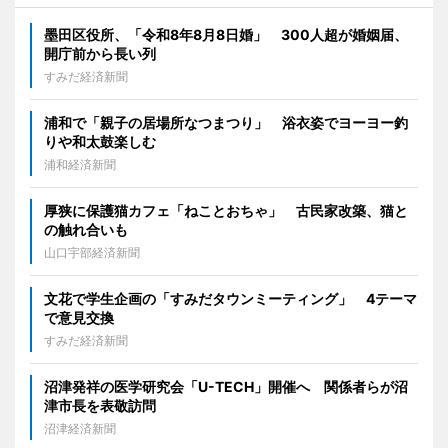
墨田区役所、「令和8年8月8日婚」 300人超が婚姻届、
開庁前から長い列
すみだ経済新聞
浦和で「親子の居場所なつまつり」 浴衣姿でヨーヨー釣
りや和太鼓楽しむ
浦和経済新聞
厚狭に保護猫カフェ「ねことおちゃ」 古民家改築、猫と
の触れ合いも
山口宇部経済新聞
文花で学生企画の「すみだタウンミーティング」 4テーマ
で意見交換
すみだ経済新聞
沼津発祥の医学研究会「U-TECH」開催へ 関係者らが沼
津市長を表敬訪問
沼津経済新聞