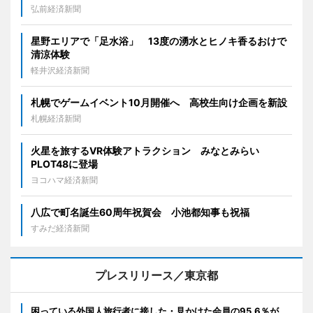
弘前経済新聞
星野エリアで「足水浴」 13度の湧水とヒノキ香るおけで
清涼体験
軽井沢経済新聞
札幌でゲームイベント10月開催へ 高校生向け企画を新設
札幌経済新聞
火星を旅するVR体験アトラクション みなとみらい
PLOT48に登場
ヨコハマ経済新聞
八広で町名誕生60周年祝賀会 小池都知事も祝福
すみだ経済新聞
プレスリリース／東京都
困っている外国人旅行者に接した・見かけた会員の95.6％が