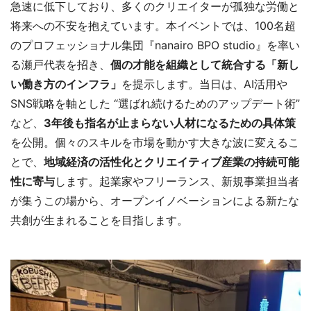
急速に低下しており、多くのクリエイターが孤独な労働と
将来への不安を抱えています。本イベントでは、100名超
のプロフェッショナル集団『nanairo BPO studio』を率い
る瀬戸代表を招き、
個の才能を組織として統合する「新し
い働き方のインフラ」
を提示します。当日は、AI活用や
SNS戦略を軸とした “選ばれ続けるためのアップデート術”
など、
3年後も指名が止まらない人材になるための具体策
を公開。個々のスキルを市場を動かす大きな波に変えるこ
とで、
地域経済の活性化とクリエイティブ産業の持続可能
性に寄与
します。起業家やフリーランス、新規事業担当者
が集うこの場から、オープンイノベーションによる新たな
共創が生まれることを目指します。