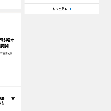
もっと見る
が移転オ
展開
区南池袋
。
縄展」 首
集も