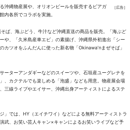
る沖縄物産展や、オリオンビールを販売するビアガ
［広告］
館内各所でコラボを実施。
縄そば、海ぶどう、牛汁など沖縄直送の商品を販売。「海ぶど
ーや、「久米島産車エビ」の素揚げ、沖縄県外初進出「シー
カツオをふんだんに使った新名物「Okinawa'nまぜそば」
サーターアンダギーなどのスイーツや、石垣産ユーグレナを
」、カクテルでも楽しめる「泡盛」なども用意。物産展会場
、三線ライブやエイサー、沖縄出身アーティストによるステ
ジ」では、HY（エイチワイ）などによる無料アーティストラ
演武、お笑い芸人キャン×キャンによるお笑いライブなど予