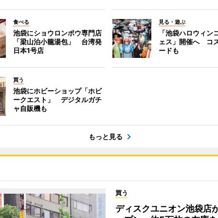
食べる
見る・遊ぶ
池袋にショウロンポウ専門店
「池袋ハロウィン
「梁山泊小籠湯包」 台湾発
ェス」開催へ コ
日本1号店
ードも
買う
池袋にホビーショップ「ホビ
ークエスト」 デジタルガチ
ャ自販機も
もっと見る
買う
ディスクユニオン池袋店