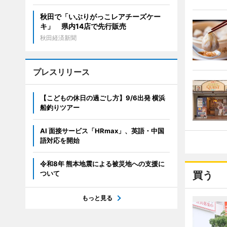
秋田で「いぶりがっこレアチーズケー
キ」 県内14店で先行販売
秋田経済新聞
プレスリリース
【こどもの休日の過ごし方】9/6出発 横浜
船釣りツアー
AI 面接サービス「HRmax」、英語・中国
語対応を開始
令和8年 熊本地震による被災地への支援に
ついて
買う
もっと見る