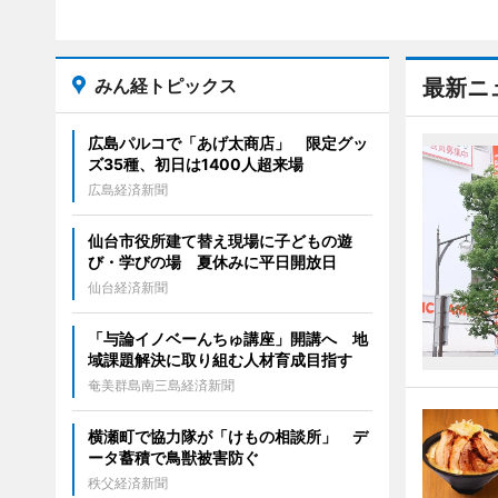
みん経トピックス
最新ニ
広島パルコで「あげ太商店」 限定グッ
ズ35種、初日は1400人超来場
広島経済新聞
仙台市役所建て替え現場に子どもの遊
び・学びの場 夏休みに平日開放日
仙台経済新聞
「与論イノベーんちゅ講座」開講へ 地
域課題解決に取り組む人材育成目指す
奄美群島南三島経済新聞
横瀬町で協力隊が「けもの相談所」 デ
ータ蓄積で鳥獣被害防ぐ
秩父経済新聞