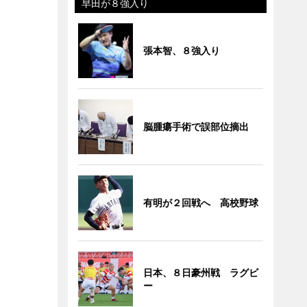
早田が８強入り
張本智、８強入り
脳腫瘍手術で誤部位摘出
有明が２回戦へ 高校野球
日本、８日豪州戦 ラグビ
ー