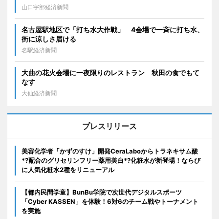
山口宇部経済新聞
名古屋駅地区で「打ち水大作戦」 4会場で一斉に打ち水、
街に涼しさ届ける
名駅経済新聞
大曲の花火会場に一夜限りのレストラン 秋田の食でもて
なす
大仙経済新聞
プレスリリース
美容化学者「かずのすけ」開発CeraLaboからトラネキサム酸
*?配合のグリセリンフリー薬用美白*?化粧水が新登場！ならび
に人気化粧水2種をリニューアル
【都内民間学童】BunBu学院で次世代デジタルスポーツ
「Cyber KASSEN」を体験！6対6のチーム戦やトーナメント
を実施