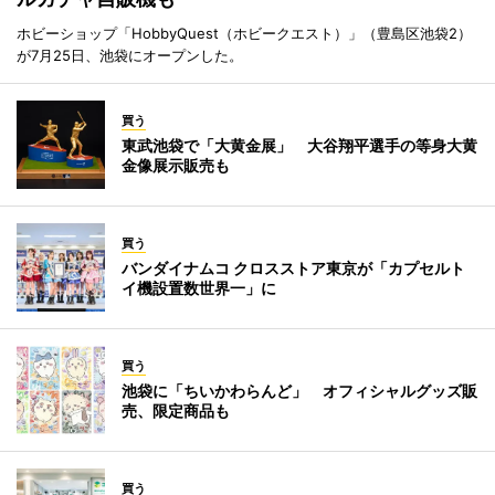
ホビーショップ「HobbyQuest（ホビークエスト）」（豊島区池袋2）
が7月25日、池袋にオープンした。
買う
東武池袋で「大黄金展」 大谷翔平選手の等身大黄
金像展示販売も
買う
バンダイナムコ クロスストア東京が「カプセルト
イ機設置数世界一」に
買う
池袋に「ちいかわらんど」 オフィシャルグッズ販
売、限定商品も
買う