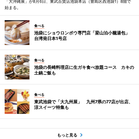
「大沖縄展」が8月6日、東武百貨店池袋本店（豊島区西池袋1）8階で
始まる。
食べる
池袋にショウロンポウ専門店「梁山泊小籠湯包」
台湾発日本1号店
食べる
池袋の長崎料理店に生ガキ食べ放題コース カキの
土鍋ご飯も
食べる
東武池袋で「大九州展」 九州7県の77店が出店、
涼スイーツ特集も
もっと見る