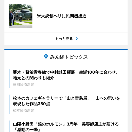
米大統領ヘリに民間機接近
もっと見る
みん経トピックス
啄木・賢治青春館で中村誠回顧展 生誕100年に合わせ、
地元との関わりも紹介
盛岡経済新聞
松本のカフェギャラリーで「山と雷鳥展」 山への思いを
表現した作品350点
松本経済新聞
山陽小野田「銀のホルモン」3周年 美容師店主が届ける
「感動の一瞬」