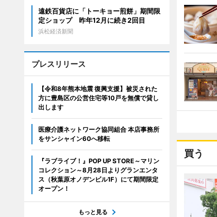
遠鉄百貨店に「トーキョー煎餅」期間限
定ショップ 昨年12月に続き2回目
浜松経済新聞
プレスリリース
【令和8年熊本地震 復興支援】被災された
方に豊島区の公営住宅等10戸を無償で貸し
出します
医療介護ネットワーク協同組合 本店事務所
をサンシャイン60へ移転
買う
『ラブライブ！』POP UP STORE～マリン
コレクション～8月28日よりグランエンタ
ス（秋葉原オノデンビル1F）にて期間限定
オープン！
もっと見る