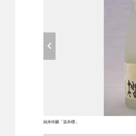
純米吟醸「染井櫻」