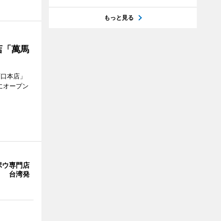
もっと見る
店「萬馬
西口本店」
にオープン
ポウ専門店
」 台湾発