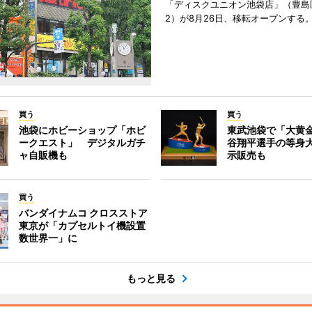
「ディスクユニオン池袋店」（豊島
2）が8月26日、移転オープンする
買う
買う
池袋にホビーショップ「ホビ
東武池袋で「大黄
ークエスト」 デジタルガチ
谷翔平選手の等身
ャ自販機も
示販売も
買う
バンダイナムコ クロスストア
東京が「カプセルトイ機設置
数世界一」に
もっと見る