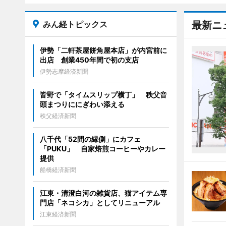
みん経トピックス
最新ニ
伊勢「二軒茶屋餅角屋本店」が内宮前に
出店 創業450年間で初の支店
伊勢志摩経済新聞
皆野で「タイムスリップ横丁」 秩父音
頭まつりににぎわい添える
秩父経済新聞
八千代「52間の縁側」にカフェ
「PUKU」 自家焙煎コーヒーやカレー
提供
船橋経済新聞
江東・清澄白河の雑貨店、猫アイテム専
門店「ネコシカ」としてリニューアル
江東経済新聞