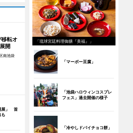
が移転オ
「琉球宮廷料理御膳『美福』」
展開
区南池袋
。
「マーボー豆腐」
「池袋ハロウィンコスプレ
フェス」過去開催の様子
縄展」 首
集も
「冷やしドバイチョコ餅」