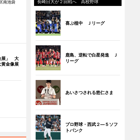
長崎日大が２回戦へ 高校野球
区南池袋
。
喜ぶ植中 Ｊリーグ
鹿島、逆転で白星発進 Ｊ
金展」 大
リーグ
大黄金像展
あいさつされる悠仁さま
プロ野球・西武２―５ソフ
トバンク