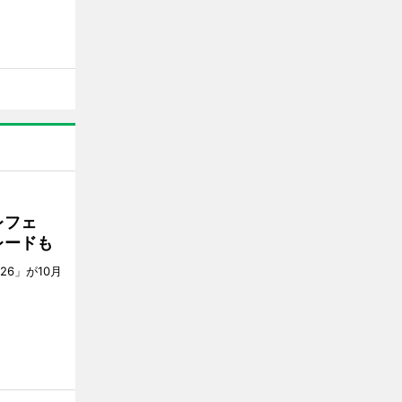
レフェ
レードも
6」が10月
。