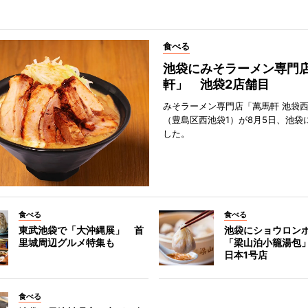
食べる
池袋にみそラーメン専門
軒」 池袋2店舗目
みそラーメン専門店「萬馬軒 池袋
（豊島区西池袋1）が8月5日、池袋
した。
食べる
食べる
東武池袋で「大沖縄展」 首
池袋にショウロン
里城周辺グルメ特集も
「梁山泊小籠湯包
日本1号店
食べる