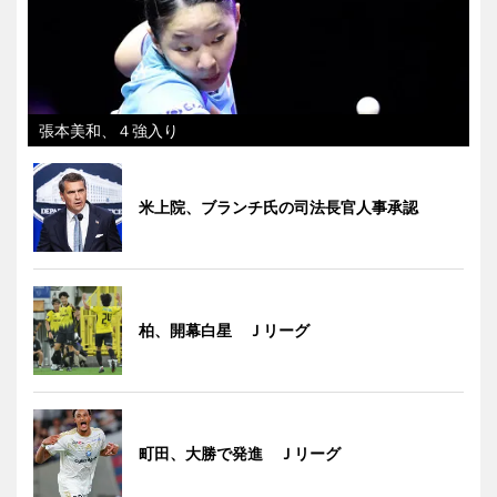
張本美和、４強入り
米上院、ブランチ氏の司法長官人事承認
柏、開幕白星 Ｊリーグ
町田、大勝で発進 Ｊリーグ