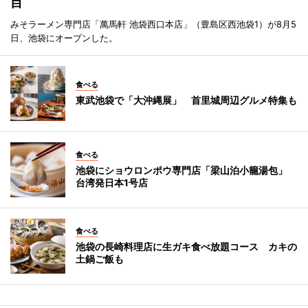
目
みそラーメン専門店「萬馬軒 池袋西口本店」（豊島区西池袋1）が8月5
日、池袋にオープンした。
食べる
東武池袋で「大沖縄展」 首里城周辺グルメ特集も
食べる
池袋にショウロンポウ専門店「梁山泊小籠湯包」
台湾発日本1号店
食べる
池袋の長崎料理店に生ガキ食べ放題コース カキの
土鍋ご飯も