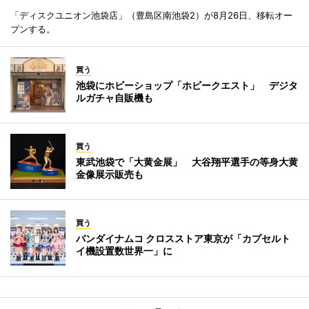
「ディスクユニオン池袋店」（豊島区南池袋2）が8月26日、移転オー
プンする。
買う
池袋にホビーショップ「ホビークエスト」 デジタ
ルガチャ自販機も
買う
東武池袋で「大黄金展」 大谷翔平選手の等身大黄
金像展示販売も
買う
バンダイナムコ クロスストア東京が「カプセルト
イ機設置数世界一」に