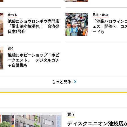
食べる
見る・遊ぶ
池袋にショウロンポウ専門店
「池袋ハロウィン
「梁山泊小籠湯包」 台湾発
ェス」開催へ コ
日本1号店
ードも
買う
池袋にホビーショップ「ホビ
ークエスト」 デジタルガチ
ャ自販機も
もっと見る
買う
ディスクユニオン池袋店