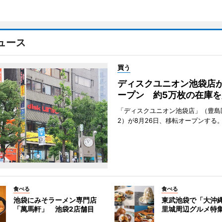
ュース
買う
ディスクユニオン池袋店
ープン 約5万枚の在庫を
「ディスクユニオン池袋店」（豊島
2）が8月26日、移転オープンする
食べる
食べる
池袋にみそラーメン専門店
東武池袋で「大沖
「萬馬軒」 池袋2店舗目
里城周辺グルメ特