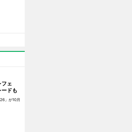
レフェ
レードも
6」が10月
。