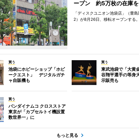
ープン 約5万枚の在庫を
「ディスクユニオン池袋店」（豊島
2）が8月26日、移転オープンする
買う
買う
池袋にホビーショップ「ホビ
東武池袋で「大黄
ークエスト」 デジタルガチ
谷翔平選手の等身
ャ自販機も
示販売も
買う
バンダイナムコ クロスストア
東京が「カプセルトイ機設置
数世界一」に
もっと見る