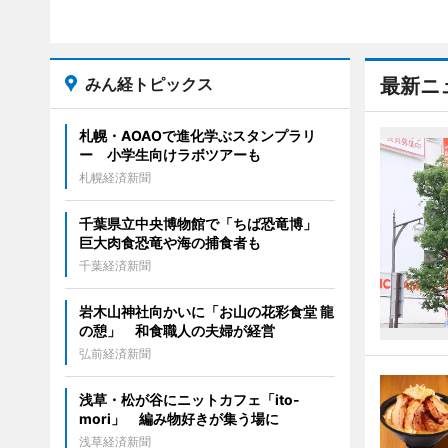
みん経トピックス
最新ニ
札幌・AOAOで進化学ぶスタンプラリ
ー 小学生向けラボツアーも
札幌経済新聞
千葉県立中央博物館で「ちば恐竜博」
巨大肉食恐竜や海の捕食者も
千葉経済新聞
岩木山神社向かいに「お山の花彩食堂 龍
の憩」 和食職人の夫婦が経営
弘前経済新聞
浅草・松が谷にニットカフェ「ito-
mori」 編み物好きが集う場に
浅草経済新聞