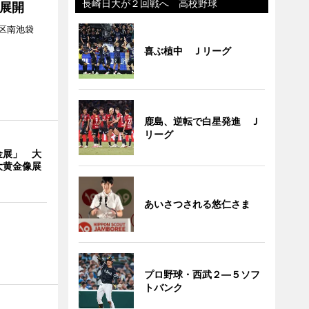
長崎日大が２回戦へ 高校野球
展開
区南池袋
。
喜ぶ植中 Ｊリーグ
鹿島、逆転で白星発進 Ｊ
リーグ
金展」 大
大黄金像展
あいさつされる悠仁さま
プロ野球・西武２―５ソフ
トバンク