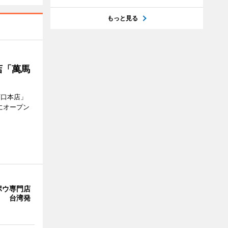
もっと見る
店「萬馬
西口本店」
にオープン
ポウ専門店
」 台湾発