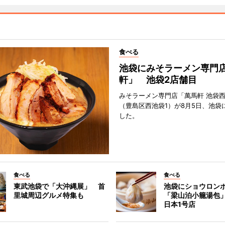
食べる
池袋にみそラーメン専門
軒」 池袋2店舗目
みそラーメン専門店「萬馬軒 池袋
（豊島区西池袋1）が8月5日、池袋
した。
食べる
食べる
東武池袋で「大沖縄展」 首
池袋にショウロン
里城周辺グルメ特集も
「梁山泊小籠湯包
日本1号店