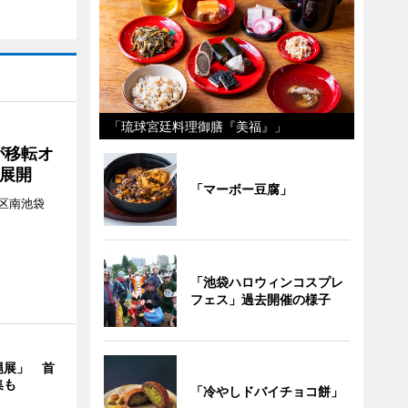
「琉球宮廷料理御膳『美福』」
が移転オ
展開
「マーボー豆腐」
区南池袋
。
「池袋ハロウィンコスプレ
フェス」過去開催の様子
縄展」 首
集も
「冷やしドバイチョコ餅」