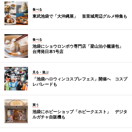
食べる
東武池袋で「大沖縄展」 首里城周辺グルメ特集も
食べる
池袋にショウロンポウ専門店「梁山泊小籠湯包」
台湾発日本1号店
見る・遊ぶ
「池袋ハロウィンコスプレフェス」開催へ コスプ
レパレードも
買う
池袋にホビーショップ「ホビークエスト」 デジタ
ルガチャ自販機も