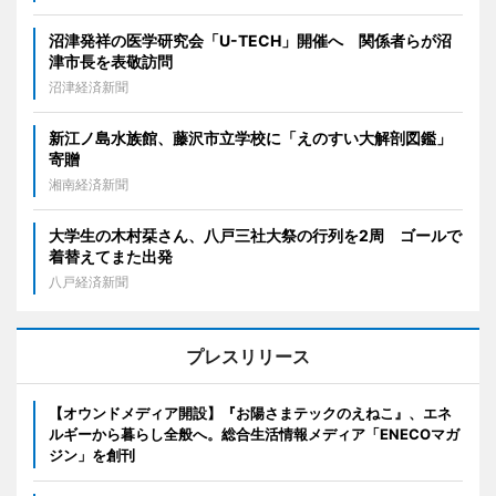
沼津発祥の医学研究会「U-TECH」開催へ 関係者らが沼
津市長を表敬訪問
沼津経済新聞
新江ノ島水族館、藤沢市立学校に「えのすい大解剖図鑑」
寄贈
湘南経済新聞
大学生の木村栞さん、八戸三社大祭の行列を2周 ゴールで
着替えてまた出発
八戸経済新聞
プレスリリース
【オウンドメディア開設】『お陽さまテックのえねこ』、エネ
ルギーから暮らし全般へ。総合生活情報メディア「ENECOマガ
ジン」を創刊