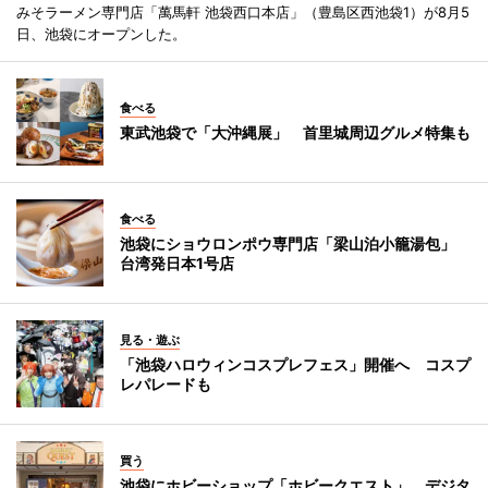
みそラーメン専門店「萬馬軒 池袋西口本店」（豊島区西池袋1）が8月5
日、池袋にオープンした。
食べる
東武池袋で「大沖縄展」 首里城周辺グルメ特集も
食べる
池袋にショウロンポウ専門店「梁山泊小籠湯包」
台湾発日本1号店
見る・遊ぶ
「池袋ハロウィンコスプレフェス」開催へ コスプ
レパレードも
買う
池袋にホビーショップ「ホビークエスト」 デジタ