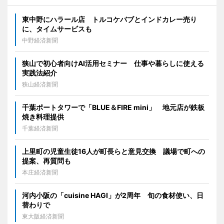
東中野にハラール店 トルコケバブとインドカレー売り
に、タイムサービスも
中野経済新聞
狭山で初心者向けAI活用セミナー 仕事や暮らしに使える
実践法紹介
狭山経済新聞
千葉ポートタワーで「BLUE＆FIRE mini」 地元店が鉄板
焼き料理提供
千葉経済新聞
上里町の児童生徒16人が町長らと意見交換 議場で町への
提案、再質問も
本庄経済新聞
河内小阪の「cuisine HAGI」が2周年 旬の食材使い、日
替わりで
東大阪経済新聞