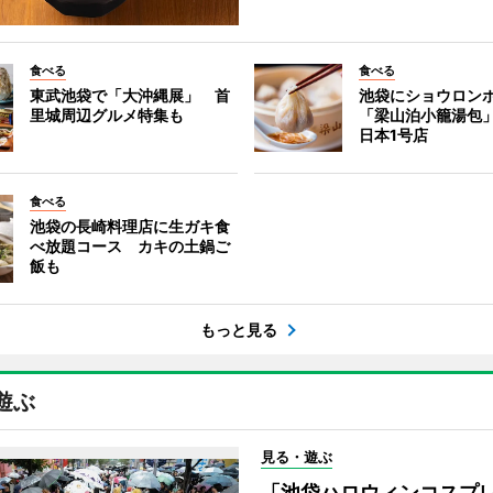
食べる
食べる
東武池袋で「大沖縄展」 首
池袋にショウロン
里城周辺グルメ特集も
「梁山泊小籠湯包
日本1号店
食べる
池袋の長崎料理店に生ガキ食
べ放題コース カキの土鍋ご
飯も
もっと見る
遊ぶ
見る・遊ぶ
「池袋ハロウィンコスプ