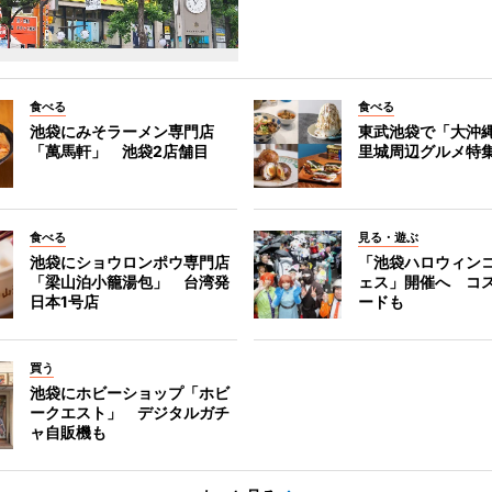
食べる
食べる
池袋にみそラーメン専門店
東武池袋で「大沖
「萬馬軒」 池袋2店舗目
里城周辺グルメ特
食べる
見る・遊ぶ
池袋にショウロンポウ専門店
「池袋ハロウィン
「梁山泊小籠湯包」 台湾発
ェス」開催へ コ
日本1号店
ードも
買う
池袋にホビーショップ「ホビ
ークエスト」 デジタルガチ
ャ自販機も