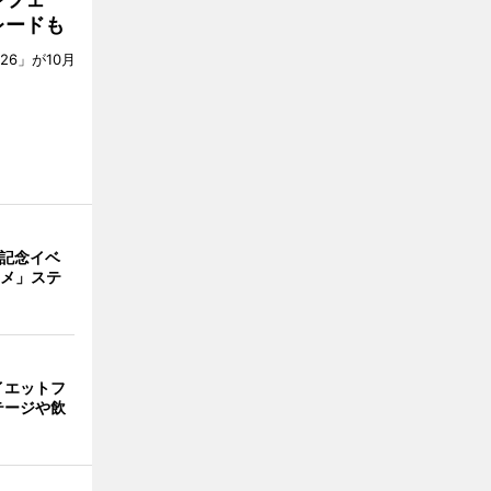
レードも
6」が10月
。
年記念イベ
ニメ」ステ
イエットフ
テージや飲