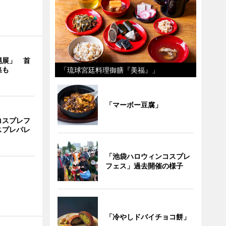
縄展」 首
集も
「琉球宮廷料理御膳『美福』」
「マーボー豆腐」
コスプレフ
スプレパレ
「池袋ハロウィンコスプレ
フェス」過去開催の様子
「冷やしドバイチョコ餅」