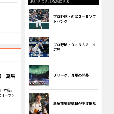
あいさつされる悠仁さま
プロ野球・西武２―５ソフ
トバンク
プロ野球・ＤｅＮＡ２―１
広島
Ｊリーグ、真夏の開幕
店「萬馬
西口本店」
にオープン
新垣前衆院議員が中道離党