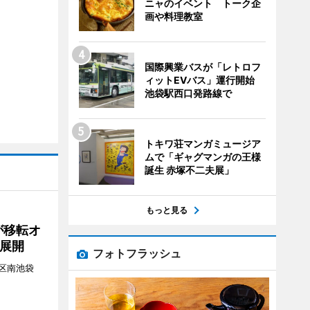
ニャのイベント トーク企
画や料理教室
国際興業バスが「レトロフ
ィットEVバス」運行開始
池袋駅西口発路線で
トキワ荘マンガミュージア
ムで「ギャグマンガの王様
誕生 赤塚不二夫展」
もっと見る
が移転オ
展開
フォトフラッシュ
区南池袋
。