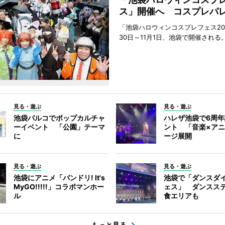
ス」開催へ コスプレパ
「池袋ハロウィンコスプレフェス202
30日～11月1日、池袋で開催される
見る・遊ぶ
見る・遊ぶ
池袋パルコでポップカルチャ
ハレザ池袋で6周
ーイベント 「公園」テーマ
ント 「音楽×ア
に
ージ展開
見る・遊ぶ
見る・遊ぶ
池袋にアニメ「バンドリ! It's
池袋で「ダンスダ
MyGO!!!!!」コラボマンホー
ェス」 ダンスス
ル
食エリアも
もっと見る