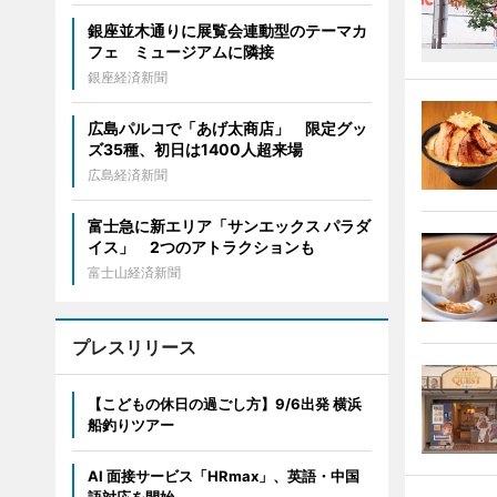
銀座並木通りに展覧会連動型のテーマカ
フェ ミュージアムに隣接
銀座経済新聞
広島パルコで「あげ太商店」 限定グッ
ズ35種、初日は1400人超来場
広島経済新聞
富士急に新エリア「サンエックス パラダ
イス」 2つのアトラクションも
富士山経済新聞
プレスリリース
【こどもの休日の過ごし方】9/6出発 横浜
船釣りツアー
AI 面接サービス「HRmax」、英語・中国