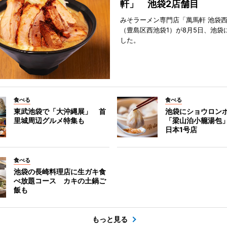
軒」 池袋2店舗目
みそラーメン専門店「萬馬軒 池袋
（豊島区西池袋1）が8月5日、池袋
した。
食べる
食べる
東武池袋で「大沖縄展」 首
池袋にショウロン
里城周辺グルメ特集も
「梁山泊小籠湯包
日本1号店
食べる
池袋の長崎料理店に生ガキ食
べ放題コース カキの土鍋ご
飯も
もっと見る