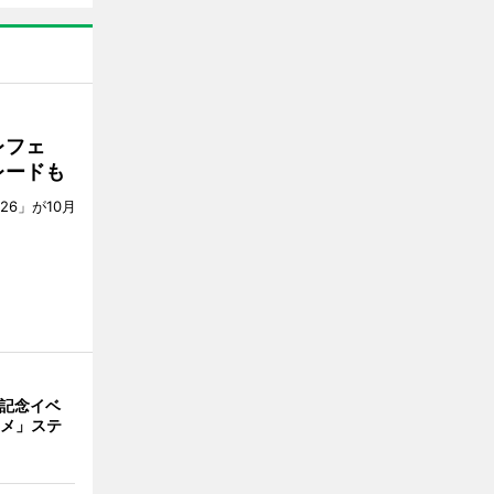
レフェ
レードも
6」が10月
。
年記念イベ
ニメ」ステ