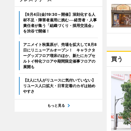
【9月4日(金)19:30～開催】深刻化する人
材不足・障害者雇用に挑む──経営者・人事
責任者が集う「組織づくり・採用交流会」
を渋谷で開催！
アニメイト秋葉原が、売場を拡大して8月8
日にリニューアルオープン！ キャラクタ
ーグッズフロア増床のほか、新たにカプセ
買う
ルトイ特化フロアや期間限定催事フロアの
展開も
【2人に1人がリユースに気付いていない】
リユース人口拡大・日常定着のカギは始め
やすさ
もっと見る