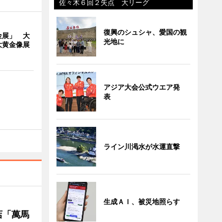
佐々木６回２失点 大リーグ
復興のシュシャ、愛国の観
金展」 大
光地に
大黄金像展
アジア大会公式ウエア発
表
ライン川渇水が水運直撃
生成ＡＩ、被災地照らす
店「萬馬