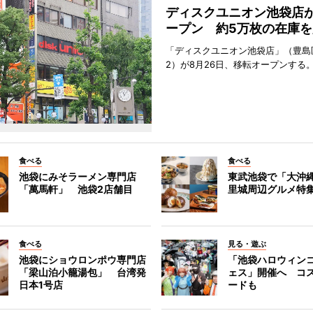
ディスクユニオン池袋店
ープン 約5万枚の在庫を
「ディスクユニオン池袋店」（豊島
2）が8月26日、移転オープンする
食べる
食べる
池袋にみそラーメン専門店
東武池袋で「大沖
「萬馬軒」 池袋2店舗目
里城周辺グルメ特
食べる
見る・遊ぶ
池袋にショウロンポウ専門店
「池袋ハロウィン
「梁山泊小籠湯包」 台湾発
ェス」開催へ コ
日本1号店
ードも