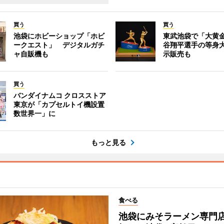
買う
買う
池袋にホビーショップ「ホビ
東武池袋で「大黄
ークエスト」 デジタルガチ
谷翔平選手の等身
ャ自販機も
示販売も
買う
バンダイナムコ クロスストア
東京が「カプセルトイ機設置
数世界一」に
もっと見る
食べる
池袋にみそラーメン専門