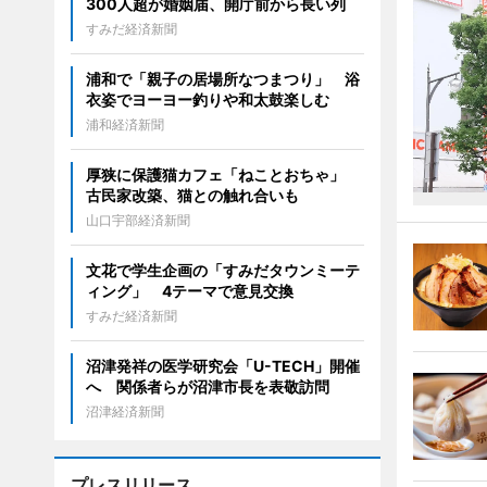
300人超が婚姻届、開庁前から長い列
すみだ経済新聞
浦和で「親子の居場所なつまつり」 浴
衣姿でヨーヨー釣りや和太鼓楽しむ
浦和経済新聞
厚狭に保護猫カフェ「ねことおちゃ」
古民家改築、猫との触れ合いも
山口宇部経済新聞
文花で学生企画の「すみだタウンミーテ
ィング」 4テーマで意見交換
すみだ経済新聞
沼津発祥の医学研究会「U-TECH」開催
へ 関係者らが沼津市長を表敬訪問
沼津経済新聞
プレスリリース