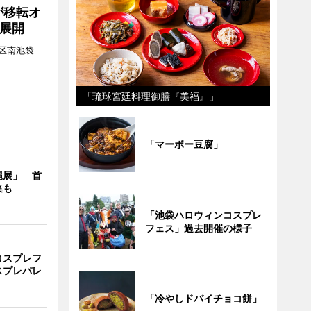
が移転オ
展開
区南池袋
。
「琉球宮廷料理御膳『美福』」
「マーボー豆腐」
縄展」 首
集も
「池袋ハロウィンコスプレ
フェス」過去開催の様子
コスプレフ
スプレパレ
「冷やしドバイチョコ餅」