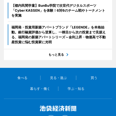
【都内民間学童】BunBu学院で次世代デジタルスポーツ
「Cyber KASSEN」を体験！6対6のチーム戦やトーナメント
を実施
福岡発・投資用新築アパートブランド「LEGENDE」を本格始
動。銀行融資評価から逆算し、一棟目から次の投資まで見据え
る、福岡発の新築アパートシリーズ～金利上昇・物価高で不動
産投資に悩む投資家に光明
もっと見る
食べる
見る・遊ぶ
買う
暮らす・働く
学ぶ・知る