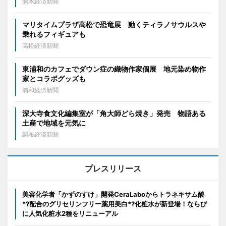
熊本経済新聞
マリタイムプラザ高松で恐竜展 動くティラノサウルスや
乗れるフィギュアも
高松経済新聞
東浦和のカフェでダウン症の織物作家個展 地元染め物作
家とコラボグッズも
浦和経済新聞
深大寺食文化編集室が「角大師どら焼き」発売 物語ある
土産で地域を元気に
調布経済新聞
プレスリリース
美容化学者「かずのすけ」開発CeraLaboからトラネキサム酸
*?配合のグリセリンフリー薬用美白*?化粧水が新登場！ならび
に人気化粧水2種をリニューアル