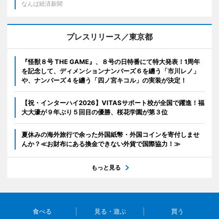
なんば経済新聞
プレスリリース／東京都
『怪獣８号 THE GAME』、８号の日特番にて特大発表！1周年
を記念して、ディメンションナンバーズ６を纏う「市川レノ」
や、ナンバーズ４を纏う「四ノ宮キコル」の実装が決定！
【祝・インターハイ2026】VITASサポート校が全国で躍進！福
大大濠が９年ぶり５回目の優勝、桜花学園が第３位
夏休みの海外旅行で余った外国紙幣・外国コインを寄付しませ
んか？≪お財布にある換金できない外貨で国際協力！≫
もっと見る
食べる
見る・遊ぶ
買う