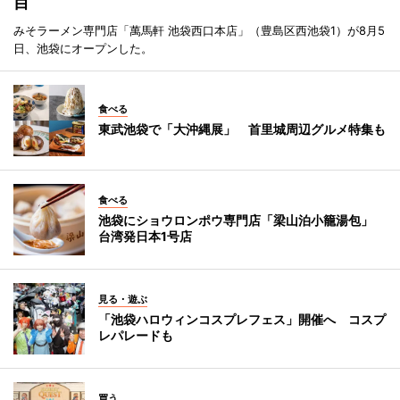
目
みそラーメン専門店「萬馬軒 池袋西口本店」（豊島区西池袋1）が8月5
日、池袋にオープンした。
食べる
東武池袋で「大沖縄展」 首里城周辺グルメ特集も
食べる
池袋にショウロンポウ専門店「梁山泊小籠湯包」
台湾発日本1号店
見る・遊ぶ
「池袋ハロウィンコスプレフェス」開催へ コスプ
レパレードも
買う