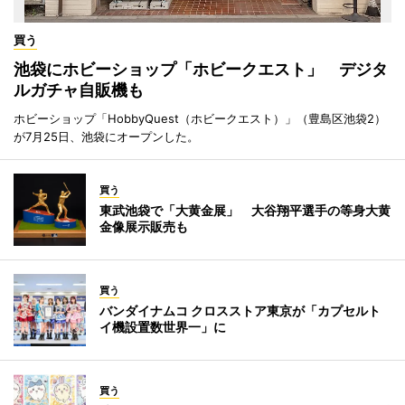
買う
池袋にホビーショップ「ホビークエスト」 デジタ
ルガチャ自販機も
ホビーショップ「HobbyQuest（ホビークエスト）」（豊島区池袋2）
が7月25日、池袋にオープンした。
買う
東武池袋で「大黄金展」 大谷翔平選手の等身大黄
金像展示販売も
買う
バンダイナムコ クロスストア東京が「カプセルト
イ機設置数世界一」に
買う