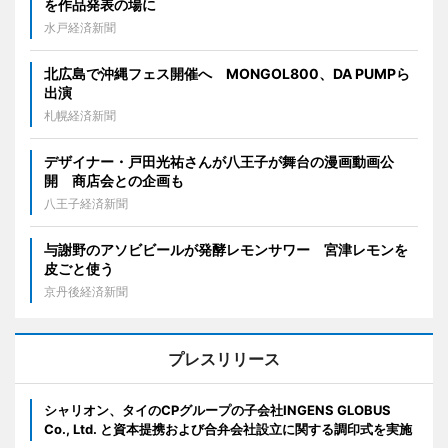
を作品発表の場に
水戸経済新聞
北広島で沖縄フェス開催へ MONGOL800、DA PUMPら
出演
札幌経済新聞
デザイナー・戸田光祐さんが八王子が舞台の漫画動画公
開 商店会との企画も
八王子経済新聞
与謝野のアソビビールが発酵レモンサワー 宮津レモンを
皮ごと使う
京丹後経済新聞
プレスリリース
シャリオン、タイのCPグループの子会社INGENS GLOBUS
Co., Ltd. と資本提携および合弁会社設立に関する調印式を実施