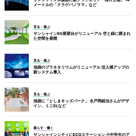
メートルの「クラゲパノラマ」など
見る・遊ぶ
サンシャイン60展望台がリニューアル 空と緑に囲まれ
た空間を展開
見る・遊ぶ
池袋のプラネタリウムがリニューアル 没入感アップの
新システム導入
見る・遊ぶ
池袋に「としまキッズパーク」 水戸岡鋭治さんがデザ
イン、ミニSLなど
暮らす・働く
サンシャインシティにECOステーション 小中学生のア