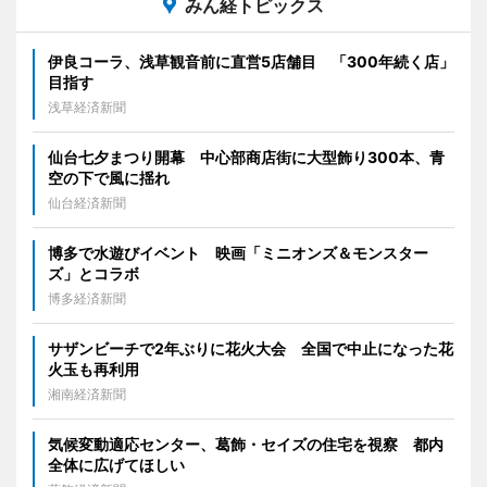
みん経トピックス
伊良コーラ、浅草観音前に直営5店舗目 「300年続く店」
目指す
浅草経済新聞
仙台七夕まつり開幕 中心部商店街に大型飾り300本、青
空の下で風に揺れ
仙台経済新聞
博多で水遊びイベント 映画「ミニオンズ＆モンスター
ズ」とコラボ
博多経済新聞
サザンビーチで2年ぶりに花火大会 全国で中止になった花
火玉も再利用
湘南経済新聞
気候変動適応センター、葛飾・セイズの住宅を視察 都内
全体に広げてほしい