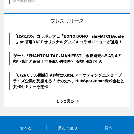
葛飾経済新聞
プレスリリース
『ぼのぼの』コラボカフェ「BONO BONO - shiMATCHAcafe
- 」at 洒落CAFE オリジナルグッズ & コラボメニューが登場！
ゲーム『PHANTOM TAG: MANIFEST』今夏発売へ!! 4対4の
熱い逃走と追跡！宝を奪い仲間を守る熱い駆け引き
【8/26リアル開催】AI時代のBtoBマーケティングエンタープ
ライズ企業が見据える「その先へ」HubSpot Japan株式会社と
共催セミナーを開催
もっと見る
食べる
見る・遊ぶ
買う