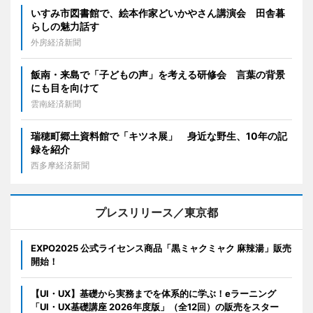
いすみ市図書館で、絵本作家どいかやさん講演会 田舎暮
らしの魅力話す
外房経済新聞
飯南・来島で「子どもの声」を考える研修会 言葉の背景
にも目を向けて
雲南経済新聞
瑞穂町郷土資料館で「キツネ展」 身近な野生、10年の記
録を紹介
西多摩経済新聞
プレスリリース／東京都
EXPO2025 公式ライセンス商品「黒ミャクミャク 麻辣湯」販売
開始！
【UI・UX】基礎から実務までを体系的に学ぶ！eラーニング
「UI・UX基礎講座 2026年度版」（全12回）の販売をスター