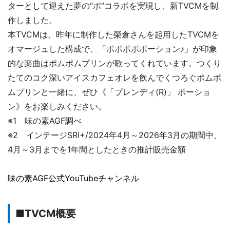
ターとして迎えた夢の“ポ”コラボを実現し、新TVCMを制
作しました。
本TVCMは、昨年に制作した榮倉さんを起用したTVCMを
オマージュした構成で、「ポポポポポーション♪」が印象
的な楽曲はポムポムプリンが歌ってくれています。つくり
たてのコク深いアイスカフェオレを飲んでくつろぐポムポ
ムプリンと一緒に、ぜひ《「ブレンディ(R)」 ポーショ
ン》をお楽しみください。
※1 味の素AGF調べ
※2 インテージSRI+/2024年4月～2026年3月の期間中、
4月～3月までを1年間としたときの推計販売金額
味の素AGF公式YouTubeチャンネル
■TVCM概要