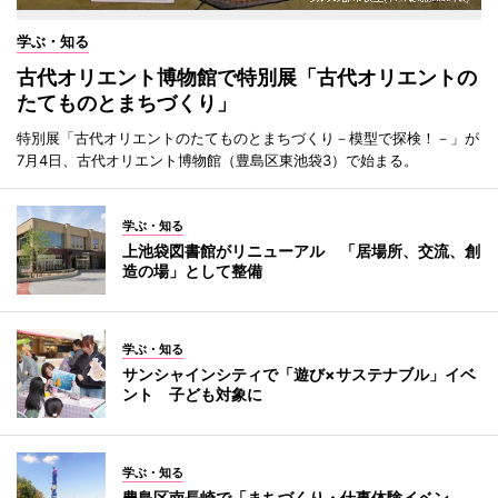
学ぶ・知る
古代オリエント博物館で特別展「古代オリエントの
たてものとまちづくり」
特別展「古代オリエントのたてものとまちづくり－模型で探検！－」が
7月4日、古代オリエント博物館（豊島区東池袋3）で始まる。
学ぶ・知る
上池袋図書館がリニューアル 「居場所、交流、創
造の場」として整備
学ぶ・知る
サンシャインシティで「遊び×サステナブル」イベ
ント 子ども対象に
学ぶ・知る
豊島区南長崎で「まちづくり・仕事体験イベン