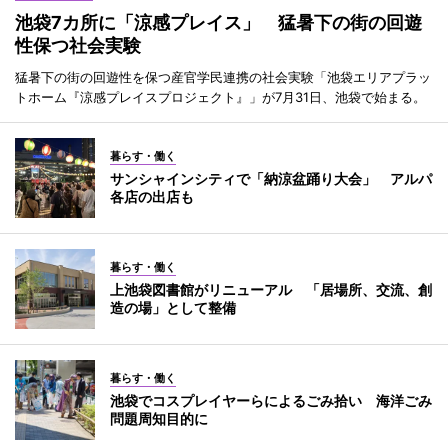
池袋7カ所に「涼感プレイス」 猛暑下の街の回遊
性保つ社会実験
猛暑下の街の回遊性を保つ産官学民連携の社会実験「池袋エリアプラッ
トホーム『涼感プレイスプロジェクト』」が7月31日、池袋で始まる。
暮らす・働く
サンシャインシティで「納涼盆踊り大会」 アルパ
各店の出店も
暮らす・働く
上池袋図書館がリニューアル 「居場所、交流、創
造の場」として整備
暮らす・働く
池袋でコスプレイヤーらによるごみ拾い 海洋ごみ
問題周知目的に