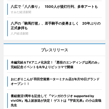
八広で「八八祭り」 1500人が提灯行列、多幸アートも
すみだ経済新聞
八戸の「騎馬打毬」、若手騎手の姿勇ましく 20年ぶりの
正式参拝も
八戸経済新聞
プレスリリース
本編完結＆TVアニメ化決定！「悪役のエンディングは死のみ」
完結記念イベントを8/9よりピッコマで開催
おにぎりこんが 羽田空港第一ターミナル店が8月10日グランド
オープン！！
番組復活1周年を記念して 『マンガのラジオ supported by
viviON』地上波放送が決定！ ゲストは『宇宙兄弟』の小山宙哉
先生