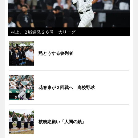
村上、２戦連発２６号 大リーグ
黙とうする参列者
花巻東が２回戦へ 高校野球
核廃絶願い「人間の鎖」