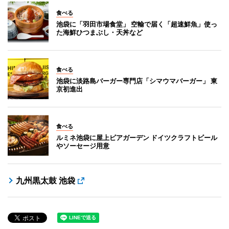
食べる
池袋に「羽田市場食堂」 空輸で届く「超速鮮魚」使っ
た海鮮ひつまぶし・天丼など
食べる
池袋に淡路島バーガー専門店「シマウマバーガー」 東
京初進出
食べる
ルミネ池袋に屋上ビアガーデン ドイツクラフトビール
やソーセージ用意
九州黒太鼓 池袋