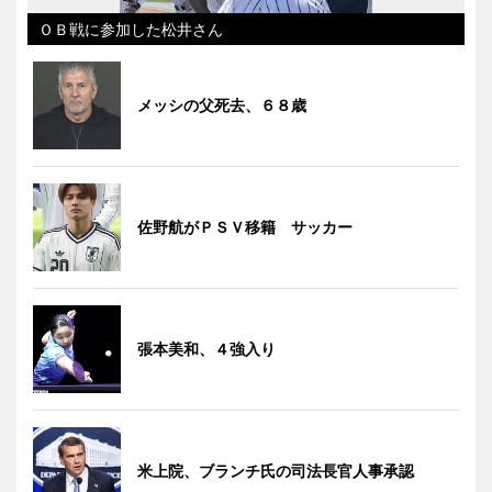
ＯＢ戦に参加した松井さん
メッシの父死去、６８歳
佐野航がＰＳＶ移籍 サッカー
張本美和、４強入り
米上院、ブランチ氏の司法長官人事承認