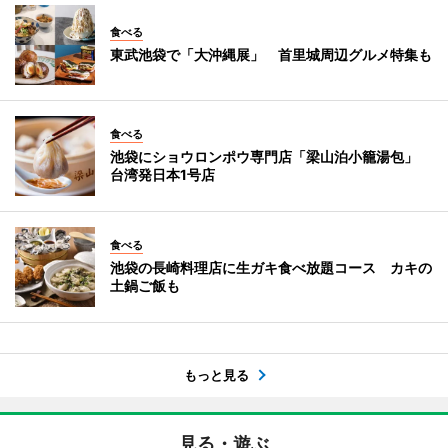
食べる
東武池袋で「大沖縄展」 首里城周辺グルメ特集も
食べる
池袋にショウロンポウ専門店「梁山泊小籠湯包」
台湾発日本1号店
食べる
池袋の長崎料理店に生ガキ食べ放題コース カキの
土鍋ご飯も
もっと見る
見る・遊ぶ