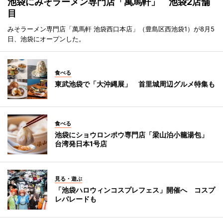
池袋にみそラーメン専門店「萬馬軒」 池袋2店舗
目
みそラーメン専門店「萬馬軒 池袋西口本店」（豊島区西池袋1）が8月5
日、池袋にオープンした。
食べる
東武池袋で「大沖縄展」 首里城周辺グルメ特集も
食べる
池袋にショウロンポウ専門店「梁山泊小籠湯包」
台湾発日本1号店
見る・遊ぶ
「池袋ハロウィンコスプレフェス」開催へ コスプ
レパレードも