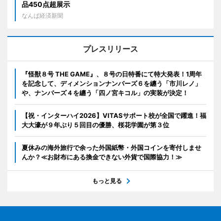
品450点超展示
なんば経済新聞
プレスリリース
『怪獣８号 THE GAME』、８号の日特番にて特大発表！1周年
を記念して、ディメンションナンバーズ６を纏う「市川レノ」
や、ナンバーズ４を纏う「四ノ宮キコル」の実装が決定！
【祝・インターハイ2026】VITASサポート校が全国で躍進！福
大大濠が９年ぶり５回目の優勝、桜花学園が第３位
夏休みの海外旅行で余った外国紙幣・外国コインを寄付しませ
んか？≪お財布にある換金できない外貨で国際協力！≫
もっと見る