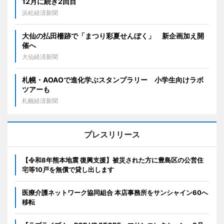
12月に続き2回目
浜松経済新聞
大仙の払田柵跡で「まつり彩夏せんぼく」 新企画加え開
催へ
大仙経済新聞
札幌・AOAOで進化学ぶスタンプラリー 小学生向けラボ
ツアーも
札幌経済新聞
プレスリリース
【令和8年熊本地震 復興支援】被災された方に豊島区の公営住
宅等10戸を無償で貸し出します
医療介護ネットワーク協同組合 本店事務所をサンシャイン60へ
移転