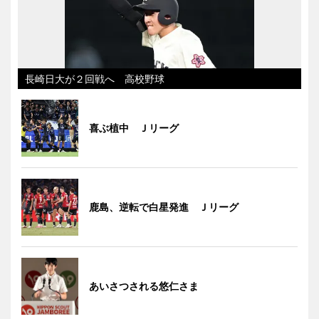
長崎日大が２回戦へ 高校野球
喜ぶ植中 Ｊリーグ
鹿島、逆転で白星発進 Ｊリーグ
あいさつされる悠仁さま