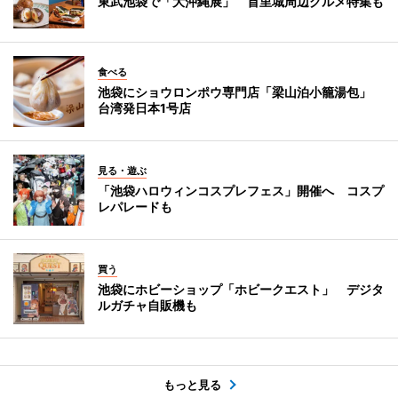
東武池袋で「大沖縄展」 首里城周辺グルメ特集も
食べる
池袋にショウロンポウ専門店「梁山泊小籠湯包」
台湾発日本1号店
見る・遊ぶ
「池袋ハロウィンコスプレフェス」開催へ コスプ
レパレードも
買う
池袋にホビーショップ「ホビークエスト」 デジタ
ルガチャ自販機も
もっと見る