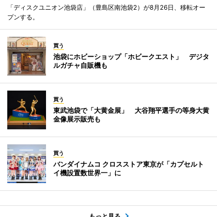
「ディスクユニオン池袋店」（豊島区南池袋2）が8月26日、移転オー
プンする。
買う
池袋にホビーショップ「ホビークエスト」 デジタ
ルガチャ自販機も
買う
東武池袋で「大黄金展」 大谷翔平選手の等身大黄
金像展示販売も
買う
バンダイナムコ クロスストア東京が「カプセルト
イ機設置数世界一」に
もっと見る