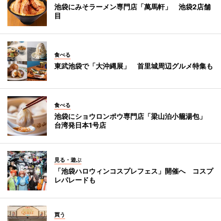
池袋にみそラーメン専門店「萬馬軒」 池袋2店舗
目
食べる
東武池袋で「大沖縄展」 首里城周辺グルメ特集も
食べる
池袋にショウロンポウ専門店「梁山泊小籠湯包」
台湾発日本1号店
見る・遊ぶ
「池袋ハロウィンコスプレフェス」開催へ コスプ
レパレードも
買う