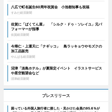
八広で町名誕生60周年祝賀会 小池都知事も祝福
すみだ経済新聞
佐賀に「ばくてん屋」 「シルク・ドゥ・ソレイユ」元パ
フォーマーが指導
佐賀経済新聞
今帰仁・上運天に「ナギッコ」 島ラッキョウやモズクの
加工品販売
やんばる経済新聞
沼津「淡島ホテル」が夏限定イベント イラストサービス
や星空観望会など
沼津経済新聞
プレスリリース
困っている外国人旅行者に接した・見かけた会員の95.6％が