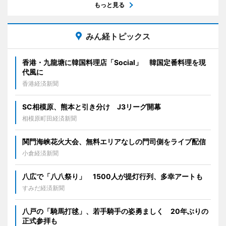
もっと見る
みん経トピックス
香港・九龍塘に韓国料理店「Social」 韓国定番料理を現
代風に
香港経済新聞
SC相模原、熊本と引き分け J3リーグ開幕
相模原町田経済新聞
関門海峡花火大会、無料エリアなしの門司側をライブ配信
小倉経済新聞
八広で「八八祭り」 1500人が提灯行列、多幸アートも
すみだ経済新聞
八戸の「騎馬打毬」、若手騎手の姿勇ましく 20年ぶりの
正式参拝も