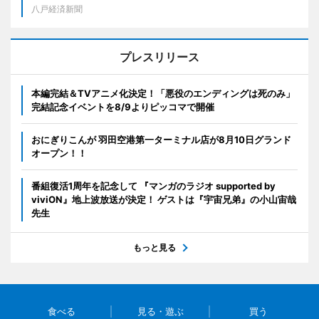
八戸経済新聞
プレスリリース
本編完結＆TVアニメ化決定！「悪役のエンディングは死のみ」
完結記念イベントを8/9よりピッコマで開催
おにぎりこんが 羽田空港第一ターミナル店が8月10日グランド
オープン！！
番組復活1周年を記念して 『マンガのラジオ supported by
viviON』地上波放送が決定！ ゲストは『宇宙兄弟』の小山宙哉
先生
もっと見る
食べる
見る・遊ぶ
買う