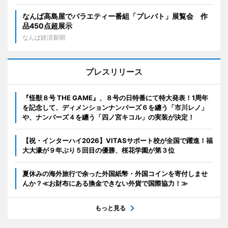
なんば高島屋でバラエティー番組「プレバト」展覧会 作
品450点超展示
なんば経済新聞
プレスリリース
『怪獣８号 THE GAME』、８号の日特番にて特大発表！1周年
を記念して、ディメンションナンバーズ６を纏う「市川レノ」
や、ナンバーズ４を纏う「四ノ宮キコル」の実装が決定！
【祝・インターハイ2026】VITASサポート校が全国で躍進！福
大大濠が９年ぶり５回目の優勝、桜花学園が第３位
夏休みの海外旅行で余った外国紙幣・外国コインを寄付しませ
んか？≪お財布にある換金できない外貨で国際協力！≫
もっと見る