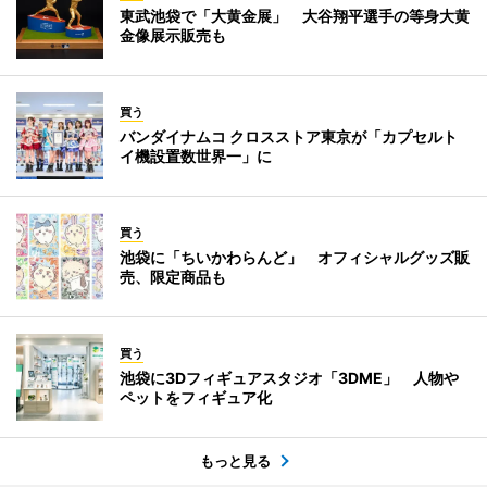
東武池袋で「大黄金展」 大谷翔平選手の等身大黄
金像展示販売も
買う
バンダイナムコ クロスストア東京が「カプセルト
イ機設置数世界一」に
買う
池袋に「ちいかわらんど」 オフィシャルグッズ販
売、限定商品も
買う
池袋に3Dフィギュアスタジオ「3DME」 人物や
ペットをフィギュア化
もっと見る