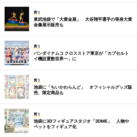
買う
東武池袋で「大黄金展」 大谷翔平選手の等身大黄
金像展示販売も
買う
バンダイナムコ クロスストア東京が「カプセルト
イ機設置数世界一」に
買う
池袋に「ちいかわらんど」 オフィシャルグッズ販
売、限定商品も
買う
池袋に3Dフィギュアスタジオ「3DME」 人物や
ペットをフィギュア化