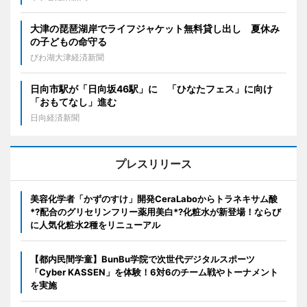
大津の琵琶湖岸でライフジャケット無料貸し出し 夏休み
の子どもの命守る
びわ湖大津経済新聞
日向市駅が「日向坂46駅」に 「ひなたフェス」に向け
「おもてなし」進む
日向経済新聞
プレスリリース
美容化学者「かずのすけ」開発CeraLaboからトラネキサム酸
*?配合のグリセリンフリー薬用美白*?化粧水が新登場！ならび
に人気化粧水2種をリニューアル
【都内民間学童】BunBu学院で次世代デジタルスポーツ
「Cyber KASSEN」を体験！6対6のチーム戦やトーナメント
を実施