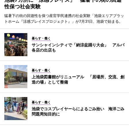
性保つ社会実験
猛暑下の街の回遊性を保つ産官学民連携の社会実験「池袋エリアプラッ
トホーム『涼感プレイスプロジェクト』」が7月31日、池袋で始まる。
暮らす・働く
サンシャインシティで「納涼盆踊り大会」 アルパ
各店の出店も
暮らす・働く
上池袋図書館がリニューアル 「居場所、交流、創
造の場」として整備
暮らす・働く
池袋でコスプレイヤーらによるごみ拾い 海洋ごみ
問題周知目的に