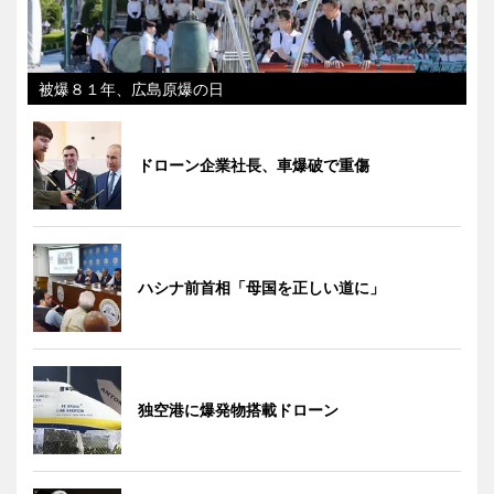
被爆８１年、広島原爆の日
ドローン企業社長、車爆破で重傷
ハシナ前首相「母国を正しい道に」
独空港に爆発物搭載ドローン