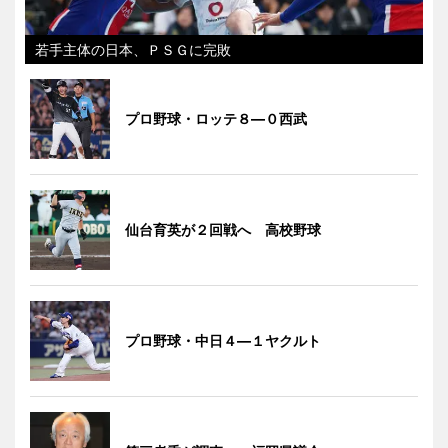
若手主体の日本、ＰＳＧに完敗
プロ野球・ロッテ８―０西武
仙台育英が２回戦へ 高校野球
プロ野球・中日４―１ヤクルト