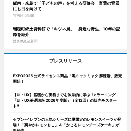
飯南・来島で「子どもの声」を考える研修会 言葉の背景
にも目を向けて
雲南経済新聞
瑞穂町郷土資料館で「キツネ展」 身近な野生、10年の記
録を紹介
西多摩経済新聞
プレスリリース
EXPO2025 公式ライセンス商品「黒ミャクミャク 麻辣湯」販売
開始！
【UI・UX】基礎から実務までを体系的に学ぶ！eラーニング
「UI・UX基礎講座 2026年度版」（全12回）の販売をスター
ト!!
セブン‐イレブンの人気シリーズに夏限定のレモンスイーツが登
場！「爽やかレモンもこ」＆「かじるレモンチーズケーキ」が
新発売