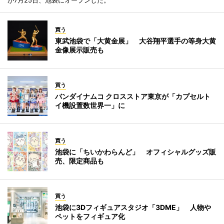
が7月25日、池袋にオープンした。
買う
東武池袋で「大黄金展」 大谷翔平選手の等身大黄
金像展示販売も
買う
バンダイナムコ クロスストア東京が「カプセルト
イ機設置数世界一」に
買う
池袋に「ちいかわらんど」 オフィシャルグッズ販
売、限定商品も
買う
池袋に3Dフィギュアスタジオ「3DME」 人物や
ペットをフィギュア化