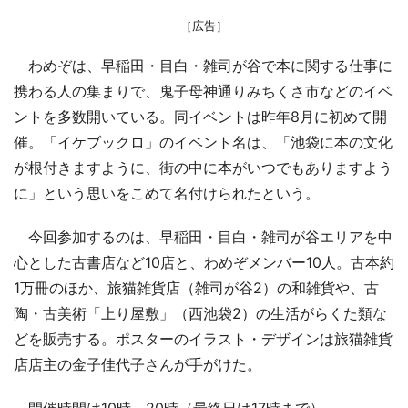
［広告］
わめぞは、早稲田・目白・雑司が谷で本に関する仕事に
携わる人の集まりで、鬼子母神通りみちくさ市などのイベ
ントを多数開いている。同イベントは昨年8月に初めて開
催。「イケブックロ」のイベント名は、「池袋に本の文化
が根付きますように、街の中に本がいつでもありますよう
に」という思いをこめて名付けられたという。
今回参加するのは、早稲田・目白・雑司が谷エリアを中
心とした古書店など10店と、わめぞメンバー10人。古本約
1万冊のほか、旅猫雑貨店（雑司が谷2）の和雑貨や、古
陶・古美術「上り屋敷」（西池袋2）の生活がらくた類な
どを販売する。ポスターのイラスト・デザインは旅猫雑貨
店店主の金子佳代子さんが手がけた。
開催時間は10時～20時（最終日は17時まで）。