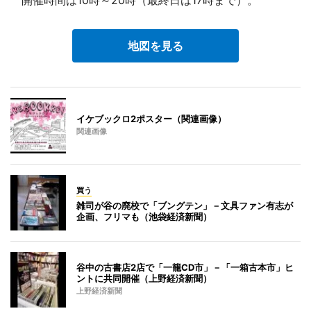
地図を見る
イケブックロ2ポスター（関連画像）
関連画像
買う
雑司が谷の廃校で「ブングテン」－文具ファン有志が
企画、フリマも（池袋経済新聞）
谷中の古書店2店で「一籠CD市」－「一箱古本市」ヒ
ントに共同開催（上野経済新聞）
上野経済新聞