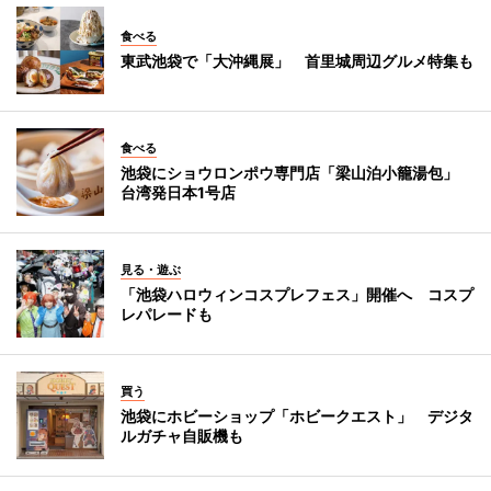
食べる
東武池袋で「大沖縄展」 首里城周辺グルメ特集も
食べる
池袋にショウロンポウ専門店「梁山泊小籠湯包」
台湾発日本1号店
見る・遊ぶ
「池袋ハロウィンコスプレフェス」開催へ コスプ
レパレードも
買う
池袋にホビーショップ「ホビークエスト」 デジタ
ルガチャ自販機も