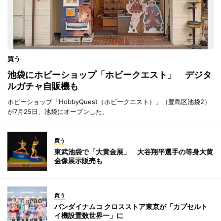
買う
池袋にホビーショップ「ホビークエスト」 デジタ
ルガチャ自販機も
ホビーショップ「HobbyQuest（ホビークエスト）」（豊島区池袋2）
が7月25日、池袋にオープンした。
買う
東武池袋で「大黄金展」 大谷翔平選手の等身大黄
金像展示販売も
買う
バンダイナムコ クロスストア東京が「カプセルト
イ機設置数世界一」に