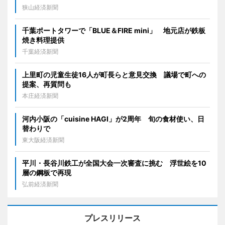
狭山経済新聞
千葉ポートタワーで「BLUE＆FIRE mini」 地元店が鉄板
焼き料理提供
千葉経済新聞
上里町の児童生徒16人が町長らと意見交換 議場で町への
提案、再質問も
本庄経済新聞
河内小阪の「cuisine HAGI」が2周年 旬の食材使い、日
替わりで
東大阪経済新聞
平川・長谷川鉄工が全国大会一次審査に挑む 浮世絵を10
層の鋼板で再現
弘前経済新聞
プレスリリース