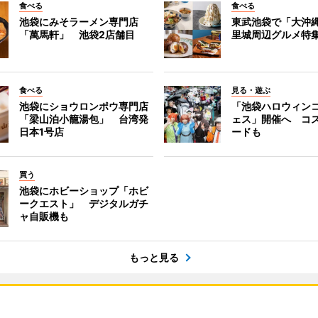
食べる
食べる
池袋にみそラーメン専門店
東武池袋で「大沖
「萬馬軒」 池袋2店舗目
里城周辺グルメ特
食べる
見る・遊ぶ
池袋にショウロンポウ専門店
「池袋ハロウィン
「梁山泊小籠湯包」 台湾発
ェス」開催へ コ
日本1号店
ードも
買う
池袋にホビーショップ「ホビ
ークエスト」 デジタルガチ
ャ自販機も
もっと見る