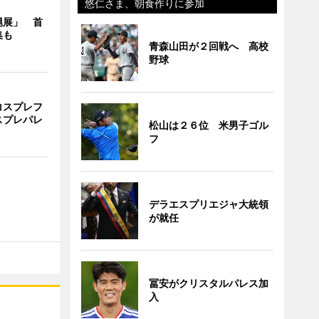
悠仁さま、朝食作りに参加
縄展」 首
集も
青森山田が２回戦へ 高校
野球
コスプレフ
スプレパレ
松山は２６位 米男子ゴル
フ
デラエスプリエジャ大統領
が就任
冨安がクリスタルパレス加
入