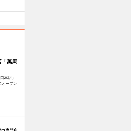
店「萬馬
西口本店」
にオープン
ポウ専門店