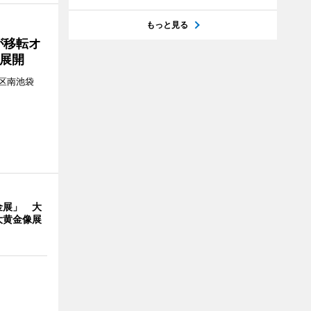
もっと見る
が移転オ
展開
区南池袋
。
金展」 大
大黄金像展