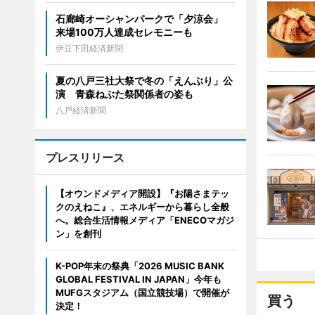
石廊崎オーシャンパークで「夕涼会」
来場100万人達成セレモニーも
伊豆下田経済新聞
夏の八戸三社大祭で冬の「えんぶり」公
演 青森ねぶた祭関係者の姿も
八戸経済新聞
プレスリリース
【オウンドメディア開設】『お陽さまテッ
クのえねこ』、エネルギーから暮らし全般
へ。総合生活情報メディア「ENECOマガジ
ン」を創刊
K-POP年末の祭典「2026 MUSIC BANK
GLOBAL FESTIVAL IN JAPAN」今年も
MUFGスタジアム（国立競技場）で開催が
買う
決定！