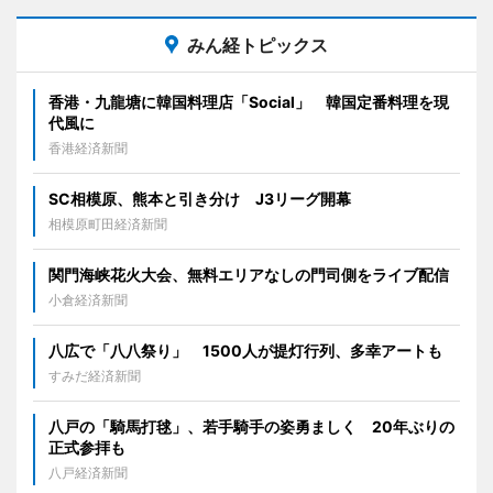
みん経トピックス
香港・九龍塘に韓国料理店「Social」 韓国定番料理を現
代風に
香港経済新聞
SC相模原、熊本と引き分け J3リーグ開幕
相模原町田経済新聞
関門海峡花火大会、無料エリアなしの門司側をライブ配信
小倉経済新聞
八広で「八八祭り」 1500人が提灯行列、多幸アートも
すみだ経済新聞
八戸の「騎馬打毬」、若手騎手の姿勇ましく 20年ぶりの
正式参拝も
八戸経済新聞