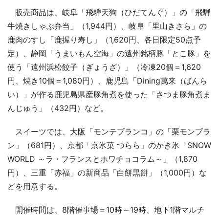
販売商品は、岐阜「飛騨天狗（ひだてんぐ）」の「飛騨
牛焼きしゃぶ弁当」（1,944円）、岐阜「里山きさら」の
鹿肉のすし「鹿握り寿し」（1,620円、各日限定50点予
定）、静岡「うまいもん空海」の遠州銘柄豚「とこ豚」を
使う「遠州浜松餃子（ぎょうざ）」（冷凍20個＝1,620
円、焼き10個＝1,080円）、鹿児島「Dining萬来（ばんら
い）」が作る鹿児島県産豚角煮を使った「さつま豚角煮ま
んじゅう」（432円）など。
スイーツでは、大阪「モンテブランコ」の「栗モンブラ
ン」（681円）、京都「京氷菓 つらら」のかき氷「SNOW
WORLD ～ラ・フランスとホワチョコラム～」（1,870
円）、三重「赤福」の新商品「白餅黒餅」（1,000円）な
どを用意する。
開催時間は、8階催事場＝10時～19時、地下1階マルチ