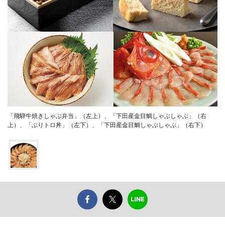
「飛騨牛焼きしゃぶ弁当」（左上）、「下田産金目鯛しゃぶしゃぶ」（右
上）、「ぶりトロ丼」（左下）、「下田産金目鯛しゃぶしゃぶ」（右下）