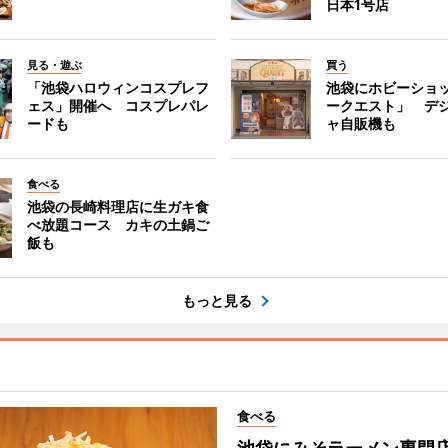
日本1号店
見る・遊ぶ
買う
「池袋ハロウィンコスプレフ
池袋にホビーショ
ェス」開催へ コスプレパレ
ークエスト」 デ
ードも
ャ自販機も
食べる
池袋の長崎料理店に生ガキ食
べ放題コース カキの土鍋ご
飯も
もっと見る
食べる