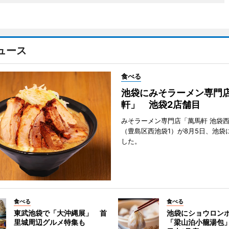
ュース
食べる
池袋にみそラーメン専門
軒」 池袋2店舗目
みそラーメン専門店「萬馬軒 池袋
（豊島区西池袋1）が8月5日、池袋
した。
食べる
食べる
東武池袋で「大沖縄展」 首
池袋にショウロン
里城周辺グルメ特集も
「梁山泊小籠湯包