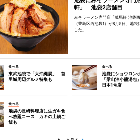
池袋にみそラーメン専門
軒」 池袋2店舗目
みそラーメン専門店「萬馬軒 池袋
（豊島区西池袋1）が8月5日、池袋
した。
食べる
食べる
東武池袋で「大沖縄展」 首
池袋にショウロン
里城周辺グルメ特集も
「梁山泊小籠湯包
日本1号店
食べる
池袋の長崎料理店に生ガキ食
べ放題コース カキの土鍋ご
飯も