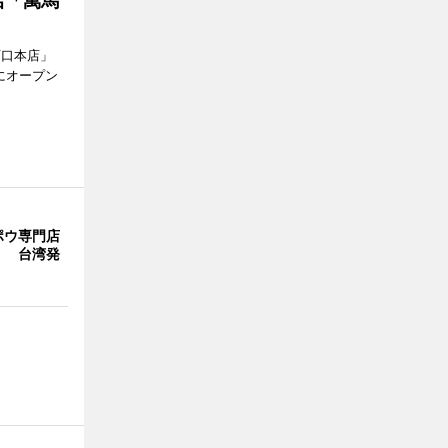
店「萬馬
西口本店」
にオープン
ポウ専門店
」 台湾発