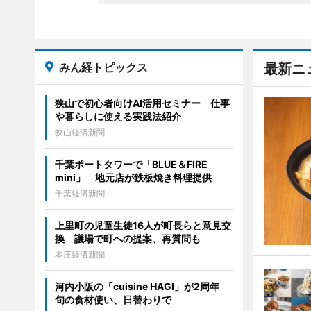
みん経トピックス
最新ニ
狭山で初心者向けAI活用セミナー 仕事
や暮らしに使える実践法紹介
狭山経済新聞
千葉ポートタワーで「BLUE＆FIRE
mini」 地元店が鉄板焼き料理提供
千葉経済新聞
上里町の児童生徒16人が町長らと意見交
換 議場で町への提案、再質問も
本庄経済新聞
河内小阪の「cuisine HAGI」が2周年
旬の食材使い、日替わりで