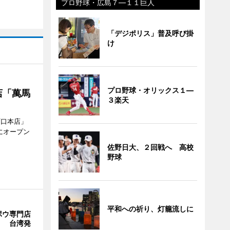
プロ野球・広島７―１１巨人
「デジポリス」普及呼び掛
け
プロ野球・オリックス１―
店「萬馬
３楽天
西口本店」
にオープン
佐野日大、２回戦へ 高校
野球
平和への祈り、灯籠流しに
ポウ専門店
」 台湾発