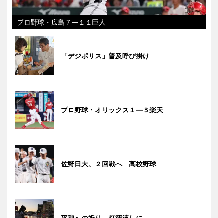
プロ野球・広島７―１１巨人
「デジポリス」普及呼び掛け
プロ野球・オリックス１―３楽天
佐野日大、２回戦へ 高校野球
平和への祈り、灯籠流しに