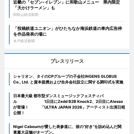
近畿の「セブン-イレブン」に和歌山メニュー 県内限定
「天かけラーメン」も
和歌山経済新聞
「投稿鉄道ユニオン」がひたちなか海浜鉄道の車内広告枠
を作品発表の場に
水戸経済新聞
プレスリリース
シャリオン、タイのCPグループの子会社INGENS GLOBUS
Co., Ltd. と資本提携および合弁会社設立に関する調印式を実施
日本最大級 都市型ダンスミュージックフェスティバ
ル 1日目にZedd B2B Knock2、2日目にAlesso
が登場！ 「ULTRA JAPAN 2026」アーティスト出演日程
公開！
Nigel Cabournが愛した表参道に、彼の“好き”を詰め込んだ関
東最大店舗がオープン。