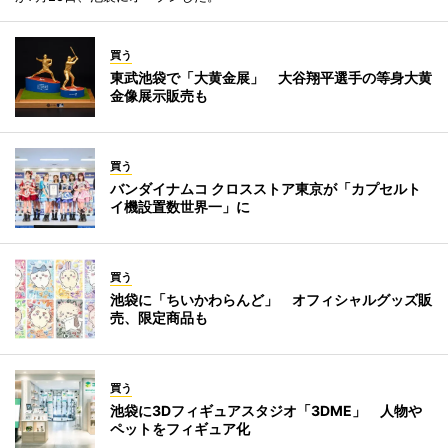
買う
東武池袋で「大黄金展」 大谷翔平選手の等身大黄
金像展示販売も
買う
バンダイナムコ クロスストア東京が「カプセルト
イ機設置数世界一」に
買う
池袋に「ちいかわらんど」 オフィシャルグッズ販
売、限定商品も
買う
池袋に3Dフィギュアスタジオ「3DME」 人物や
ペットをフィギュア化