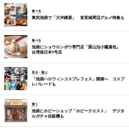
食べる
東武池袋で「大沖縄展」 首里城周辺グルメ特集も
食べる
池袋にショウロンポウ専門店「梁山泊小籠湯包」
台湾発日本1号店
見る・遊ぶ
「池袋ハロウィンコスプレフェス」開催へ コスプ
レパレードも
買う
池袋にホビーショップ「ホビークエスト」 デジタ
ルガチャ自販機も