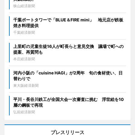
狭山経済新聞
千葉ポートタワーで「BLUE＆FIRE mini」 地元店が鉄板
焼き料理提供
千葉経済新聞
上里町の児童生徒16人が町長らと意見交換 議場で町への
提案、再質問も
本庄経済新聞
河内小阪の「cuisine HAGI」が2周年 旬の食材使い、日
替わりで
東大阪経済新聞
平川・長谷川鉄工が全国大会一次審査に挑む 浮世絵を10
層の鋼板で再現
弘前経済新聞
プレスリリース