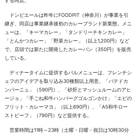
する同店。
ドンピエールは昨年にFOODPIT（神奈川）が事業を引
継ぎ、同店は事業継承後初のカレーブランド新業態。メニ
ューは、「キーマカレー」「タンドリーチキンカレー」
「とんかつカレー」「野菜カレー」（以上1,200円）など
で、店頭では新たに開発したカレーパン（350円）を販売
している。
ディナータイムに提供するバルメニューは、フレンチシ
ェフのアイデアを取り込み30種類以上用意。「パテドカ
ンパーニュ」（590円）、「砂肝とマッシュルームのアヒ
ージョ」「手ごね和牛ハンバーグゴルゴンかけ」「エビの
フリット・カレーマヨ」（以上690円）、「A5和牛ロー
ストビーフ」（790円）など提供する。
営業時間は11時～23時（土曜・日曜・祝日は10時30分