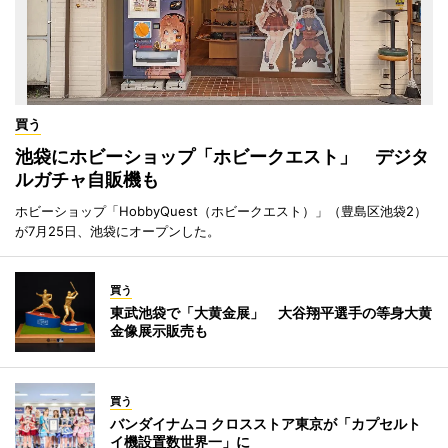
買う
池袋にホビーショップ「ホビークエスト」 デジタ
ルガチャ自販機も
ホビーショップ「HobbyQuest（ホビークエスト）」（豊島区池袋2）
が7月25日、池袋にオープンした。
買う
東武池袋で「大黄金展」 大谷翔平選手の等身大黄
金像展示販売も
買う
バンダイナムコ クロスストア東京が「カプセルト
イ機設置数世界一」に