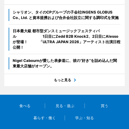
シャリオン、タイのCPグループの子会社INGENS GLOBUS
Co., Ltd. と資本提携および合弁会社設立に関する調印式を実施
日本最大級 都市型ダンスミュージックフェスティバ
ル 1日目にZedd B2B Knock2、2日目にAlesso
が登場！ 「ULTRA JAPAN 2026」アーティスト出演日程
公開！
Nigel Cabournが愛した表参道に、彼の“好き”を詰め込んだ関
東最大店舗がオープン。
もっと見る
食べる
見る・遊ぶ
買う
暮らす・働く
学ぶ・知る