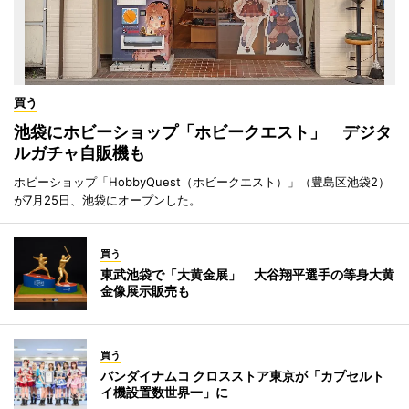
買う
池袋にホビーショップ「ホビークエスト」 デジタ
ルガチャ自販機も
ホビーショップ「HobbyQuest（ホビークエスト）」（豊島区池袋2）
が7月25日、池袋にオープンした。
買う
東武池袋で「大黄金展」 大谷翔平選手の等身大黄
金像展示販売も
買う
バンダイナムコ クロスストア東京が「カプセルト
イ機設置数世界一」に