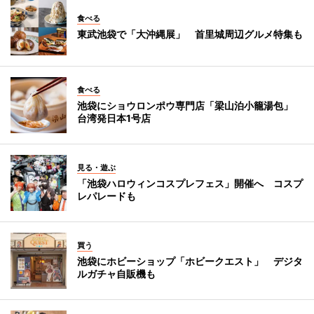
食べる
東武池袋で「大沖縄展」 首里城周辺グルメ特集も
食べる
池袋にショウロンポウ専門店「梁山泊小籠湯包」
台湾発日本1号店
見る・遊ぶ
「池袋ハロウィンコスプレフェス」開催へ コスプ
レパレードも
買う
池袋にホビーショップ「ホビークエスト」 デジタ
ルガチャ自販機も