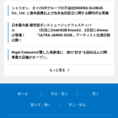
シャリオン、タイのCPグループの子会社INGENS GLOBUS
Co., Ltd. と資本提携および合弁会社設立に関する調印式を実施
日本最大級 都市型ダンスミュージックフェスティバ
ル 1日目にZedd B2B Knock2、2日目にAlesso
が登場！ 「ULTRA JAPAN 2026」アーティスト出演日程
公開！
Nigel Cabournが愛した表参道に、彼の“好き”を詰め込んだ関
東最大店舗がオープン。
もっと見る
食べる
見る・遊ぶ
買う
暮らす・働く
学ぶ・知る