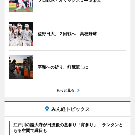
プロ野球・オリックス１―３楽天
佐野日大、２回戦へ 高校野球
平和への祈り、灯籠流しに
もっと見る
みん経トピックス
江戸川の證大寺が日没後の墓参り「宵参り」 ランタンと
もる空間で縁日も