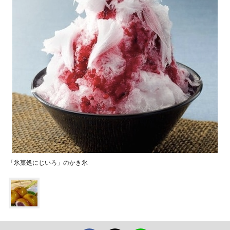
「氷菓処にじいろ」のかき氷