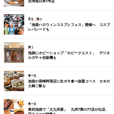
台湾発日本1号店
見る・遊ぶ
「池袋ハロウィンコスプレフェス」開催へ コスプ
レパレードも
買う
池袋にホビーショップ「ホビークエスト」 デジタ
ルガチャ自販機も
食べる
池袋の長崎料理店に生ガキ食べ放題コース カキの
土鍋ご飯も
食べる
東武池袋で「大九州展」 九州7県の77店が出店、
涼スイーツ特集も