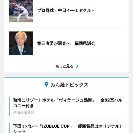
プロ野球・中日４―１ヤクルト
第三者委が調査へ 福岡県議会
もっと見る
みん経トピックス
熱海にリゾートホテル「ヴィラージュ熱海」 全82室バル
コニー付き
熱海経済新聞
下田でバレー「IZUBLUE CUP」 優勝賞品はオリジナルT
シャツ