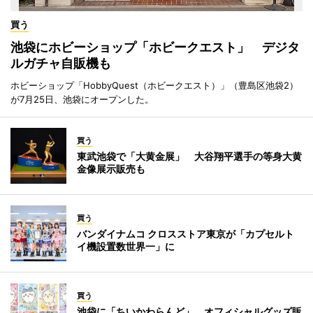
買う
池袋にホビーショップ「ホビークエスト」 デジタ
ルガチャ自販機も
ホビーショップ「HobbyQuest（ホビークエスト）」（豊島区池袋2）
が7月25日、池袋にオープンした。
買う
東武池袋で「大黄金展」 大谷翔平選手の等身大黄
金像展示販売も
買う
バンダイナムコ クロスストア東京が「カプセルト
イ機設置数世界一」に
買う
池袋に「ちいかわらんど」 オフィシャルグッズ販