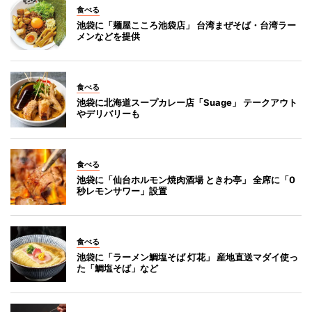
食べる
池袋に「麺屋こころ池袋店」 台湾まぜそば・台湾ラー
メンなどを提供
食べる
池袋に北海道スープカレー店「Suage」 テークアウト
やデリバリーも
食べる
池袋に「仙台ホルモン焼肉酒場 ときわ亭」 全席に「0
秒レモンサワー」設置
食べる
池袋に「ラーメン鯛塩そば 灯花」 産地直送マダイ使っ
た「鯛塩そば」など