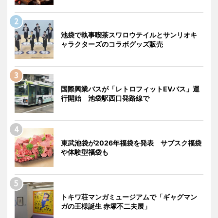
池袋で執事喫茶スワロウテイルとサンリオキ
ャラクターズのコラボグッズ販売
国際興業バスが「レトロフィットEVバス」運
行開始 池袋駅西口発路線で
東武池袋が2026年福袋を発表 サブスク福袋
や体験型福袋も
トキワ荘マンガミュージアムで「ギャグマン
ガの王様誕生 赤塚不二夫展」