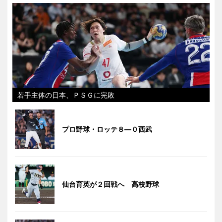
若手主体の日本、ＰＳＧに完敗
プロ野球・ロッテ８―０西武
仙台育英が２回戦へ 高校野球