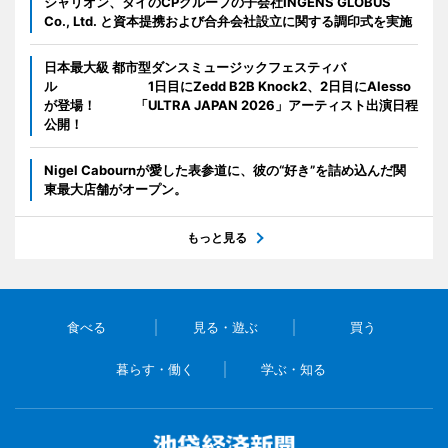
シャリオン、タイのCPグループの子会社INGENS GLOBUS
Co., Ltd. と資本提携および合弁会社設立に関する調印式を実施
日本最大級 都市型ダンスミュージックフェスティバ
ル 1日目にZedd B2B Knock2、2日目にAlesso
が登場！ 「ULTRA JAPAN 2026」アーティスト出演日程
公開！
Nigel Cabournが愛した表参道に、彼の“好き”を詰め込んだ関
東最大店舗がオープン。
もっと見る
食べる
見る・遊ぶ
買う
暮らす・働く
学ぶ・知る