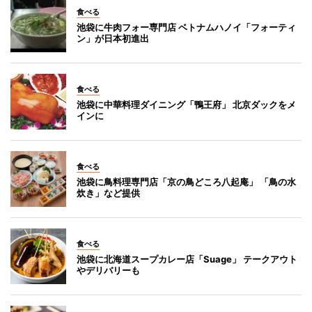
食べる
池袋に牛肉フォー専門店 ベトナムハノイ「フォーティ
ン」が日本初進出
食べる
池袋に中華料理ダイニング「鴨王府」 北京ダックをメ
インに
食べる
池袋に鳥料理専門店「京の鳥どころ八起庵」 「鳥の水
炊き」など提供
食べる
池袋に北海道スープカレー店「Suage」 テークアウト
やデリバリーも