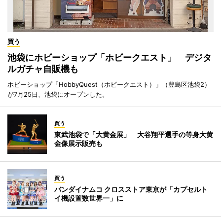
買う
池袋にホビーショップ「ホビークエスト」 デジタ
ルガチャ自販機も
ホビーショップ「HobbyQuest（ホビークエスト）」（豊島区池袋2）
が7月25日、池袋にオープンした。
買う
東武池袋で「大黄金展」 大谷翔平選手の等身大黄
金像展示販売も
買う
バンダイナムコ クロスストア東京が「カプセルト
イ機設置数世界一」に