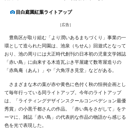
目白庭園紅葉ライトアップ
［広告］
豊島区が取り組む「より潤いあるまちづくり」事業の一
環として造られた同園は、池泉（ちせん）回遊式となって
おり、池の周りには大正時代創刊の日本初の児童文学雑誌
「赤い鳥」に由来する木造瓦ぶき平屋建て数寄屋造りの
「赤鳥庵（あん）」や「六角浮き見堂」などがある。
さまざまな木の葉が赤や黄色に色付く秋の恒例企画とし
て毎年行っている同ライトアップ。今年のライトアップ
は、「ライティングデザインスクールコンペデション最優
秀賞」の小黒千都さんの作品。「赤い鳥をさがして」をテ
ーマに、雑誌「赤い鳥」の代表的な作品の物語から感じる
色を光で表現した。