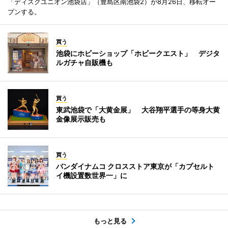
「ディスクユニオン池袋店」（豊島区南池袋2）が8月26日、移転オー
プンする。
買う
池袋にホビーショップ「ホビークエスト」 デジタ
ルガチャ自販機も
買う
東武池袋で「大黄金展」 大谷翔平選手の等身大黄
金像展示販売も
買う
バンダイナムコ クロスストア東京が「カプセルト
イ機設置数世界一」に
もっと見る