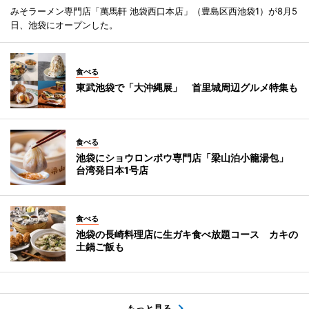
みそラーメン専門店「萬馬軒 池袋西口本店」（豊島区西池袋1）が8月5
日、池袋にオープンした。
食べる
東武池袋で「大沖縄展」 首里城周辺グルメ特集も
食べる
池袋にショウロンポウ専門店「梁山泊小籠湯包」
台湾発日本1号店
食べる
池袋の長崎料理店に生ガキ食べ放題コース カキの
土鍋ご飯も
もっと見る