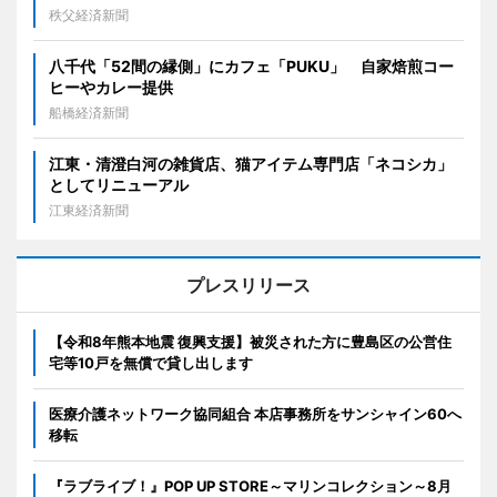
秩父経済新聞
八千代「52間の縁側」にカフェ「PUKU」 自家焙煎コー
ヒーやカレー提供
船橋経済新聞
江東・清澄白河の雑貨店、猫アイテム専門店「ネコシカ」
としてリニューアル
江東経済新聞
プレスリリース
【令和8年熊本地震 復興支援】被災された方に豊島区の公営住
宅等10戸を無償で貸し出します
医療介護ネットワーク協同組合 本店事務所をサンシャイン60へ
移転
『ラブライブ！』POP UP STORE～マリンコレクション～8月