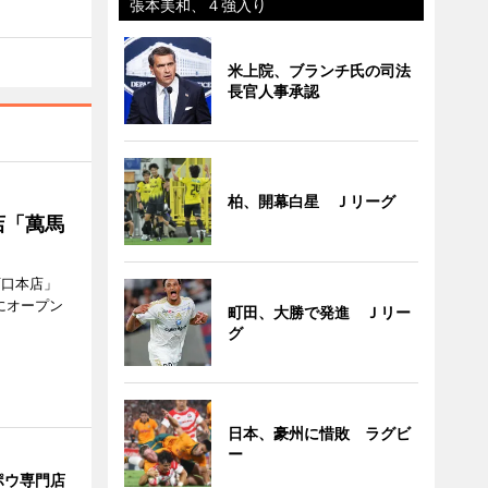
張本美和、４強入り
米上院、ブランチ氏の司法
長官人事承認
柏、開幕白星 Ｊリーグ
店「萬馬
西口本店」
にオープン
町田、大勝で発進 Ｊリー
グ
日本、豪州に惜敗 ラグビ
ー
ポウ専門店