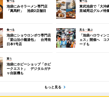
食べる
食べる
池袋にみそラーメン専門店
東武池袋で「大沖
「萬馬軒」 池袋2店舗目
里城周辺グルメ特
食べる
見る・遊ぶ
池袋にショウロンポウ専門店
「池袋ハロウィン
「梁山泊小籠湯包」 台湾発
ェス」開催へ コ
日本1号店
ードも
買う
池袋にホビーショップ「ホビ
ークエスト」 デジタルガチ
ャ自販機も
もっと見る