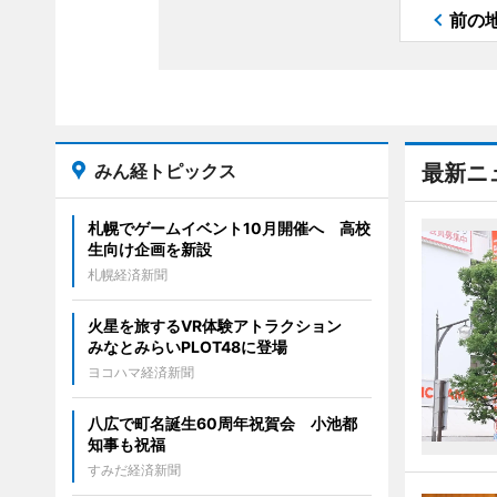
前の
みん経トピックス
最新ニ
札幌でゲームイベント10月開催へ 高校
生向け企画を新設
札幌経済新聞
火星を旅するVR体験アトラクション
みなとみらいPLOT48に登場
ヨコハマ経済新聞
八広で町名誕生60周年祝賀会 小池都
知事も祝福
すみだ経済新聞