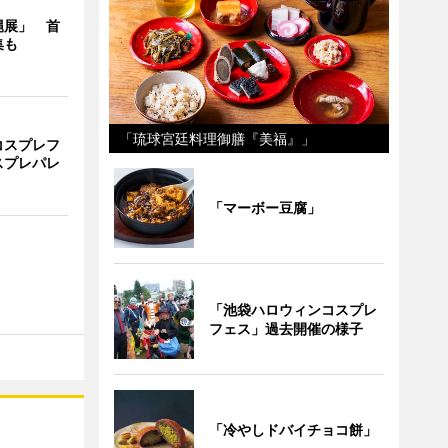
縄展」 首
集も
「琉球宮廷料理御膳『美福』」
コスプレフ
スプレパレ
「マーボー豆腐」
「池袋ハロウィンコスプレ
フェス」過去開催の様子
「冷やしドバイチョコ餅」