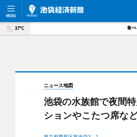
食べ
37°C
ニュース地図
池袋の水族館で夜間特
ションやこたつ席な
東京都豊島区東池袋3－1