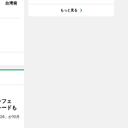
」 台湾発
もっと見る
レフェ
レードも
6」が10月
。