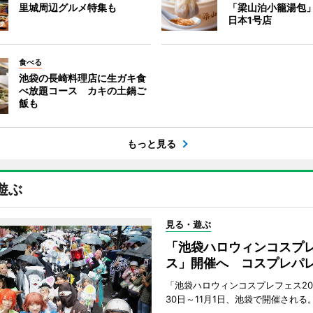
里城周辺グルメ特集も
「梁山泊小籠湯包
日本1号店
食べる
池袋の長崎料理店に生ガキ食
べ放題コース カキの土鍋ご
飯も
もっと見る
遊ぶ
見る・遊ぶ
「池袋ハロウィンコスプ
ス」開催へ コスプレパ
「池袋ハロウィンコスプレフェス202
30日～11月1日、池袋で開催される