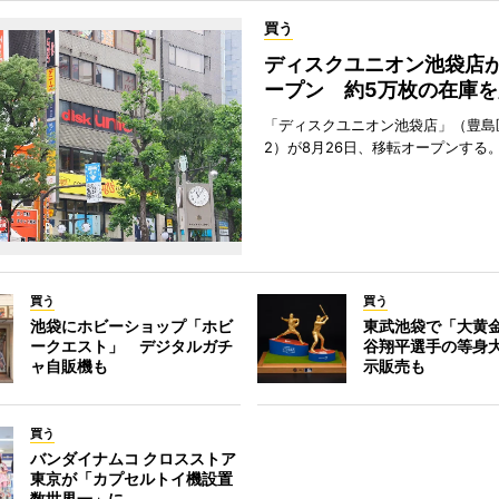
買う
ディスクユニオン池袋店
ープン 約5万枚の在庫を
「ディスクユニオン池袋店」（豊島
2）が8月26日、移転オープンする
買う
買う
池袋にホビーショップ「ホビ
東武池袋で「大黄
ークエスト」 デジタルガチ
谷翔平選手の等身
ャ自販機も
示販売も
買う
バンダイナムコ クロスストア
東京が「カプセルトイ機設置
数世界一」に