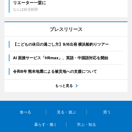
リエーター一堂に
なんば経済新聞
プレスリリース
【こどもの休日の過ごし方】9/6出発 横浜船釣りツアー
AI 面接サービス「HRmax」、英語・中国語対応を開始
令和8年 熊本地震による被災地への支援について
もっと見る
食べる
見る・遊ぶ
買う
暮らす・働く
学ぶ・知る