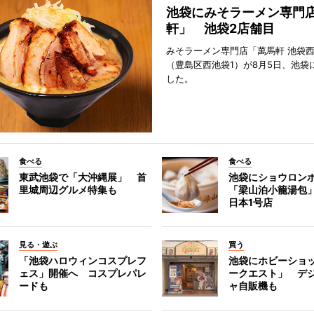
池袋にみそラーメン専門
軒」 池袋2店舗目
みそラーメン専門店「萬馬軒 池袋
（豊島区西池袋1）が8月5日、池袋
した。
食べる
食べる
東武池袋で「大沖縄展」 首
池袋にショウロン
里城周辺グルメ特集も
「梁山泊小籠湯包
日本1号店
見る・遊ぶ
買う
「池袋ハロウィンコスプレフ
池袋にホビーショ
ェス」開催へ コスプレパレ
ークエスト」 デ
ードも
ャ自販機も