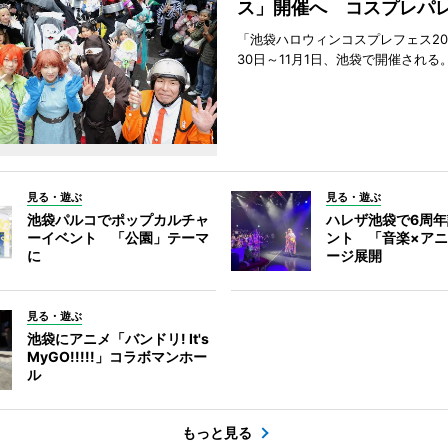
ス」開催へ コスプレパ
「池袋ハロウィンコスプレフェス202
30日～11月1日、池袋で開催される
見る・遊ぶ
見る・遊ぶ
池袋パルコでポップカルチャ
ハレザ池袋で6周
ーイベント 「公園」テーマ
ント 「音楽×ア
に
ージ展開
見る・遊ぶ
池袋にアニメ「バンドリ! It's
MyGO!!!!!」コラボマンホー
ル
もっと見る