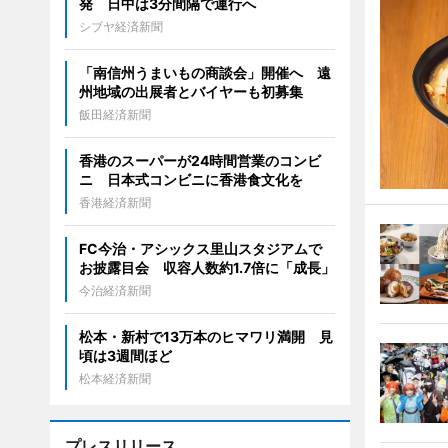
発 日中は3分間隔で運行へ
シブヤ経済新聞
「南信州うまいもの商談会」開催へ 遠
州地域の出展者とバイヤーも初募集
飯田経済新聞
香港のスーパーが24時間営業のコンビ
ニ 日本式コンビニに香港食文化を
香港経済新聞
FC今治・アシックス里山スタジアムで
お披露目会 収容人数約1.7倍に「成長」
今治経済新聞
松本・新村で13万本のヒマワリ満開 見
頃は3週間ほど
松本経済新聞
プレスリリース