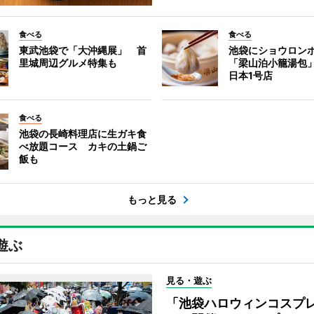
食べる
食べる
東武池袋で「大沖縄展」 首
池袋にショウロン
里城周辺グルメ特集も
「梁山泊小籠湯包
日本1号店
食べる
池袋の長崎料理店に生ガキ食
べ放題コース カキの土鍋ご
飯も
もっと見る
遊ぶ
見る・遊ぶ
「池袋ハロウィンコスプ