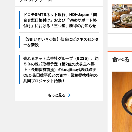
ドコモSMTBネット銀行、HDI-Japan「問
合せ窓口格付け」および「Webサポート格
付け」における「三つ星」獲得のお知らせ
【SBIいきいき少短】仙台にビジネスセンタ
ーを新設
売れるネット広告社グループ（9235）、約
食べる
５％の株式取得予定（第2位の大株主へ浮
上・長期保有前提）のkoujitsu代表取締役
CEO 柴田雄平氏との資本・業務提携後初の
共同プロジェクト始動！
もっと見る