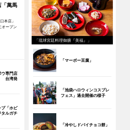
店「萬馬
西口本店」
にオープン
「琉球宮廷料理御膳『美福』」
「マーボー豆腐」
ポウ専門店
」 台湾発
「池袋ハロウィンコスプレ
フェス」過去開催の様子
ップ「ホビ
ジタルガチ
「冷やしドバイチョコ餅」