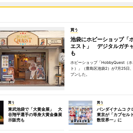
買う
池袋にホビーショップ「
エスト」 デジタルガチ
も
ホビーショップ「HobbyQuest（
ト）」（豊島区池袋2）が7月25日
プンした。
買う
買う
東武池袋で「大黄金展」 大
バンダイナムコ ク
谷翔平選手の等身大黄金像展
東京が「カプセル
示販売も
数世界一」に