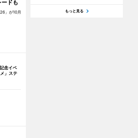
レードも
もっと見る
6」が10月
。
年記念イベ
ニメ」ステ