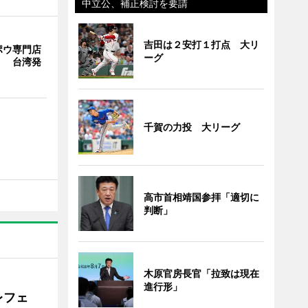
中立公、補正検討を要請
吉田は２安打１打点 大リ
ポウ専門店
ーグ
」 台湾発
千賀の力投 大リーグ
高市首相靖国参拝「適切に
判断」
木原官房長官「拉致は現在
進行形」
レフェ