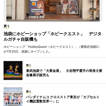
買う
池袋にホビーショップ「ホビークエスト」 デジタ
ルガチャ自販機も
ホビーショップ「HobbyQuest（ホビークエスト）」（豊島区池袋2）
が7月25日、池袋にオープンした。
買う
東武池袋で「大黄金展」 大谷翔平選手の等身大黄
金像展示販売も
買う
バンダイナムコ クロスストア東京が「カプセルト
イ機設置数世界一」に