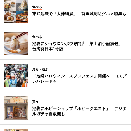
食べる
東武池袋で「大沖縄展」 首里城周辺グルメ特集も
食べる
池袋にショウロンポウ専門店「梁山泊小籠湯包」
台湾発日本1号店
見る・遊ぶ
「池袋ハロウィンコスプレフェス」開催へ コスプ
レパレードも
買う
池袋にホビーショップ「ホビークエスト」 デジタ
ルガチャ自販機も